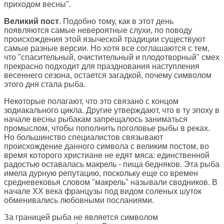
приходом весны".
Великий пост
. Подобно тому, как в этот день
появляются самые невероятные слухи, по поводу
происхождения этой языческой традиции существуют
самые разные версии. Но хотя все соглашаются с тем,
что "спасительный, очистительный и плодотворный" смех
прекрасно подходит для празднования наступления
весеннего сезона, остается загадкой, почему символом
этого дня стала рыба.
Некоторые полагают, что это связано с концом
зодиакального цикла. Другие утверждают, что в ту эпоху в
начале весны рыбакам запрещалось заниматься
промыслом, чтобы пополнить поголовье рыбы в реках.
Но большинство специалистов связывают
происхождение данного символа с великим постом, во
время которого христиане не едят мяса: единственной
радостью оставалась макрель - пища бедняков. Эта рыба
имела дурную репутацию, поскольку еще со времен
средневековья словом "макрель" называли сводников. В
начале ХХ века французы под видом соленых шуток
обменивались любовными посланиями.
За границей рыба не является символом