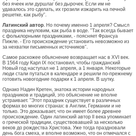
без ячеек или дуршлаг без дырочек. Если им не
удавалось это сделать, их грозили изжарить на печной
решетке, как рыбу".
Латинский автор
. Но почему именно 1 апреля? Смысл
праздника неуловим, как рыба в воде. "Так всегда бывает
с фольклорными праздниками, - поясняет Франсуа
Пижле. - Его происхождение установить невозможно из
за нехватки письменных источников".
Самое расхожее объяснение возвращает нас в XVI век.
В 1564 году Карл IX постановил, чтобы гражданский
Новый год наступал не 1 апреля, а 1 января. Некоторые
люди стали путаться в календаре и решили по-прежнему
готовить новогодние подарки к 1 апреля. В шутку.
Однако Надин Кретен, знатока истории народных
праздников и традиций, это объяснение не вполне
устраивает. "Этот праздник существует в различных
формах во многих странах: в Англии, Германии и не
только. Это доказывает, что он имеет более древнее
происхождение. Один латинский автор II века упоминает
о греческой традиции, существовавшей за несколько
веков до рождества Христова. Уже тогда праздновали
день бога смеха, и вполне возможно, что он отмечался с