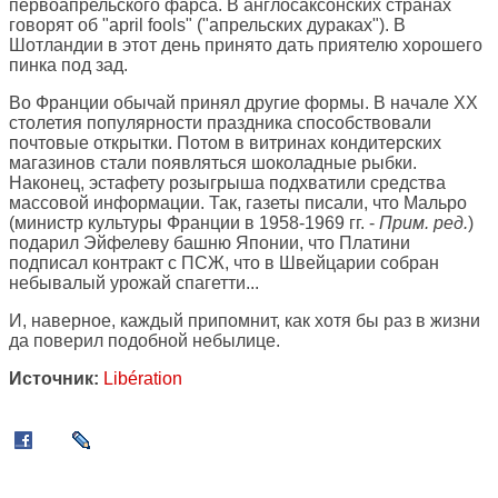
первоапрельского фарса. В англосаксонских странах
говорят об "april fools" ("апрельских дураках"). В
Шотландии в этот день принято дать приятелю хорошего
пинка под зад.
Во Франции обычай принял другие формы. В начале ХХ
столетия популярности праздника способствовали
почтовые открытки. Потом в витринах кондитерских
магазинов стали появляться шоколадные рыбки.
Наконец, эстафету розыгрыша подхватили средства
массовой информации. Так, газеты писали, что Мальро
(министр культуры Франции в 1958-1969 гг. -
Прим. ред.
)
подарил Эйфелеву башню Японии, что Платини
подписал контракт с ПСЖ, что в Швейцарии собран
небывалый урожай спагетти...
И, наверное, каждый припомнит, как хотя бы раз в жизни
да поверил подобной небылице.
Источник:
Libération