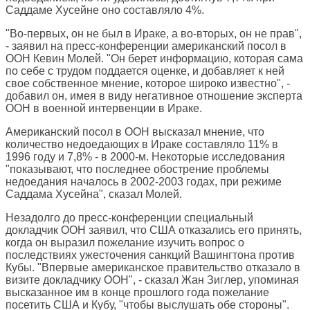
Саддаме Хусейне оно составляло 4%.
"Во-первых, он не был в Ираке, а во-вторых, он не прав",
- заявил на пресс-конференции американский посол в
ООН Кевин Молей. "Он берет информацию, которая сама
по себе с трудом поддается оценке, и добавляет к ней
свое собственное мнение, которое широко известно", -
добавил он, имея в виду негативное отношение эксперта
ООН в военной интервенции в Ираке.
Американский посол в ООН высказал мнение, что
количество недоедающих в Ираке составляло 11% в
1996 году и 7,8% - в 2000-м. Некоторые исследования
"показывают, что последнее обострение проблемы
недоедания началось в 2002-2003 годах, при режиме
Саддама Хусейна", сказал Молей.
Незадолго до пресс-конференции специальный
докладчик ООН заявил, что США отказались его принять,
когда он выразил пожелание изучить вопрос о
последствиях ужесточения санкций Вашингтона против
Кубы. "Впервые американское правительство отказало в
визите докладчику ООН", - сказал Жан Зиглер, упоминая
высказанное им в конце прошлого года пожелание
посетить США и Кубу, "чтобы выслушать обе стороны".