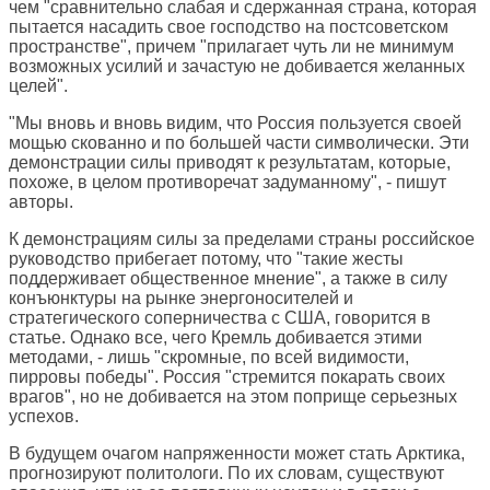
чем "сравнительно слабая и сдержанная страна, которая
пытается насадить свое господство на постсоветском
пространстве", причем "прилагает чуть ли не минимум
возможных усилий и зачастую не добивается желанных
целей".
"Мы вновь и вновь видим, что Россия пользуется своей
мощью скованно и по большей части символически. Эти
демонстрации силы приводят к результатам, которые,
похоже, в целом противоречат задуманному", - пишут
авторы.
К демонстрациям силы за пределами страны российское
руководство прибегает потому, что "такие жесты
поддерживает общественное мнение", а также в силу
конъюнктуры на рынке энергоносителей и
стратегического соперничества с США, говорится в
статье. Однако все, чего Кремль добивается этими
методами, - лишь "скромные, по всей видимости,
пирровы победы". Россия "стремится покарать своих
врагов", но не добивается на этом поприще серьезных
успехов.
В будущем очагом напряженности может стать Арктика,
прогнозируют политологи. По их словам, существуют