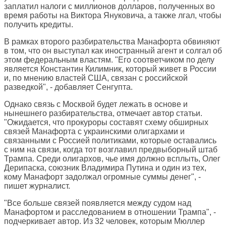
заплатил налоги с миллионов долларов, полученных во
время работы на Виктора Януковича, а также лгал, чтобы
получить кредиты.
В рамках второго разбирательства Манафорта обвиняют
в том, что он выступал как иностранный агент и солгал об
этом федеральным властям. "Его соответчиком по делу
является Константин Килимник, который живет в России
и, по мнению властей США, связан с российской
разведкой", - добавляет Сенгупта.
Однако связь с Москвой будет лежать в основе и
нынешнего разбирательства, отмечает автор статьи.
"Ожидается, что прокуроры составят схему обширных
связей Манафорта с украинскими олигархами и
связанными с Россией политиками, которые оставались
с ним на связи, когда тот возглавил предвыборный штаб
Трампа. Среди олигархов, чье имя должно всплыть, Олег
Дерипаска, союзник Владимира Путина и один из тех,
кому Манафорт задолжал огромные суммы денег", -
пишет журналист.
"Все больше связей появляется между судом над
Манафортом и расследованием в отношении Трампа", -
подчеркивает автор. Из 32 человек, которым Мюллер