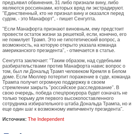
предъявил обвинения, 31 либо признали вину, либо
являются россиянами, которых вряд ли экстрадируют.
"Единственный, кто не признал вину и оказался перед
судом, - это Манафорт", - пишет Сенгупта.
"Если Манафорта признают виновным, ему предстоит
провести остаток жизни за решеткой, если, конечно, его
не помилует Трамп. Это не гипотетический вопрос, а
возможность, на которую открыто указала команда
американского президента", - отмечается в статье.
Сенгупта заключает: "Таким образом, над судебными
разбирательствами против Манафорта навис вопрос о
том, был ли Дональд Трамп человеком Кремля в Белом
доме. Если Мюллер потерпит поражение в суде, команда
Трампа получит огромную поддержку в своем
стремлении закрыть "российское расследование". В
свою очередь, победа спецпрокурора будет означать не
только тюрьму для первого высокопоставленного
сотрудника избирательного штаба Дональда Трампа, но и
еще один шаг к возможному импичменту президента".
Источник:
The Independent