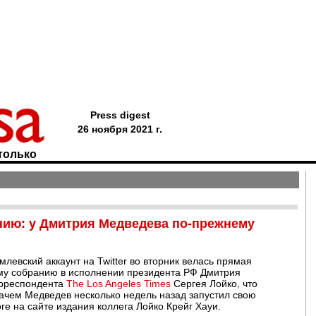
Press digest
26 ноября 2021 г.
только
ию: у Дмитрия Медведева по-прежнему
левский аккаунт на Twitter во вторник велась прямая
му собранию в исполнении президента РФ Дмитрия
орреспондента
The Los Angeles Times
Сергея Лойко, что
зачем Медведев несколько недель назад запустил свою
логе на сайте издания коллега Лойко Крейг Хауи.