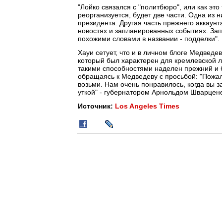
"Лойко связался с "политбюро", или как это
реорганизуется, будет две части. Одна из н
президента. Другая часть прежнего аккаунт
новостях и запланированных событиях. Запус
похожими словами в названии - подделки".
Хауи сетует, что и в личном блоге Медведе
который был характерен для кремлевской ле
такими способностями наделен прежний и 
обращаясь к Медведеву с просьбой: "Пожал
возьми. Нам очень понравилось, когда вы з
уткой" - губернатором Арнольдом Шварценег
Источник:
Los Angeles Times