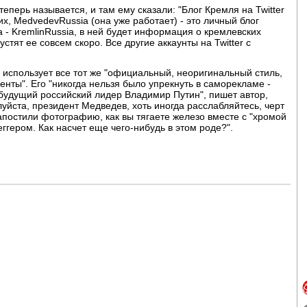
 теперь называется, и там ему сказали: "Блог Кремля на Twitter
их, MedvedevRussia (она уже работает) - это личный блог
а - KremlinRussia, в ней будет информация о кремлевских
тят ее совсем скоро. Все другие аккаунты на Twitter с
в использует все тот же "официальный, неоригинальный стиль,
нты". Его "никогда нельзя было упрекнуть в саморекламе -
будущий российский лидер Владимир Путин", пишет автор,
уйста, президент Медведев, хоть иногда расслабляйтесь, черт
апостили фотографию, как вы тягаете железо вместе с "хромой
гером. Как насчет еще чего-нибудь в этом роде?".