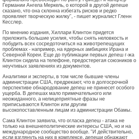
Германии Ангела Меркель, о которой в другой депеше
сказано, что она склонна избегать рисков и редко
проявляет творческую жилку", - пишет журналист Гленн
Кесслер.
По мнению издания, Хиллари Клинтон придется
приложить большие усилия, чтобы снять неловкость и
побудить всех сосредоточиться на животрепещущих
проблемах - например, на ядерных амбициях Ирана и
Северной Кореи. Еще до публикации первых депеш г-жа
Клинтон сидела на телефоне, предостерегая союзников о
неучтивых заявлениях из документов.
Аналитики и эксперты, в том числе бывшие члены
администрации США, предрекают, что в долгосрочной
перспективе обнародование депеш не принесет особого
ущерба. В депешах мало примечательного или
неожиданного, а нелицеприятные фразы не
приписываются Клинтон или другим
высокопоставленным лицам из администрации Обамы.
Сама Клинтон заявила, что огласка депеш - атака не
только на внешнеполитические интересы США, но и на
международное сообщество вообще. "И действительно,
если взглянуть на них в комплексе, депеши обнажают