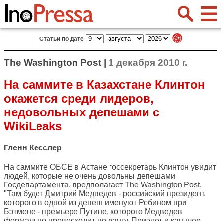
Статьи по дате
The Washington Post |
1 декабря 2010 г.
На саммите в Казахстане Клинтон
окажется среди лидеров,
недовольных депешами с
WikiLeaks
Гленн Кесслер
На саммите ОБСЕ в Астане госсекретарь Клинтон увидит
людей, которые не очень довольны депешами
Госдепартамента, предполагает
The Washington Post
.
"Там будет Дмитрий Медведев - российский президент,
которого в одной из депеш именуют Робином при
Бэтмене - премьере Путине, которого Медведев
формально превосходит по рангу. Приедет и канцлер