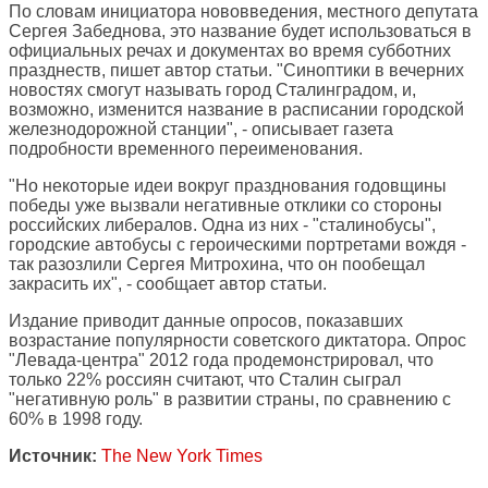
По словам инициатора нововведения, местного депутата
Сергея Забеднова, это название будет использоваться в
официальных речах и документах во время субботних
празднеств, пишет автор статьи. "Синоптики в вечерних
новостях смогут называть город Сталинградом, и,
возможно, изменится название в расписании городской
железнодорожной станции", - описывает газета
подробности временного переименования.
"Но некоторые идеи вокруг празднования годовщины
победы уже вызвали негативные отклики со стороны
российских либералов. Одна из них - "сталинобусы",
городские автобусы с героическими портретами вождя -
так разозлили Сергея Митрохина, что он пообещал
закрасить их", - сообщает автор статьи.
Издание приводит данные опросов, показавших
возрастание популярности советского диктатора. Опрос
"Левада-центра" 2012 года продемонстрировал, что
только 22% россиян считают, что Сталин сыграл
"негативную роль" в развитии страны, по сравнению с
60% в 1998 году.
Источник:
The New York Times