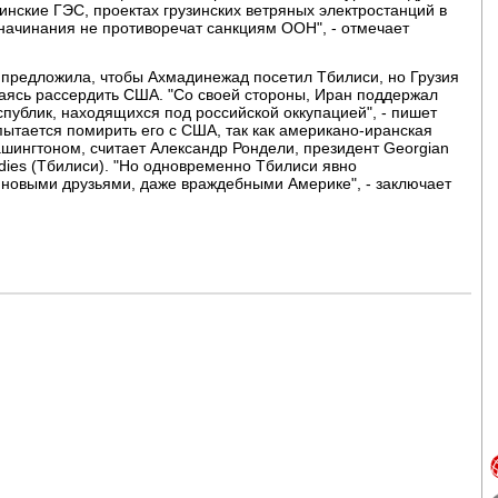
инские ГЭС, проектах грузинских ветряных электростанций в
 начинания не противоречат санкциям ООН", - отмечает
 предложила, чтобы Ахмадинежад посетил Тбилиси, но Грузия
саясь рассердить США. "Со своей стороны, Иран поддержал
спублик, находящихся под российской оккупацией", - пишет
пытается помирить его с США, так как американо-иранская
шингтоном, считает Александр Рондели, президент Georgian
Studies (Тбилиси). "Но одновременно Тбилиси явно
 новыми друзьями, даже враждебными Америке", - заключает