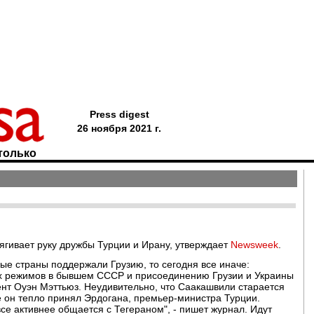
Press digest
26 ноября 2021 г.
только
ягивает руку дружбы Турции и Ирану, утверждает
Newsweek
.
ые страны поддержали Грузию, то сегодня все иначе:
х режимов в бывшем СССР и присоединению Грузии и Украины
ент Оуэн Мэттьюз. Неудивительно, что Саакашвили старается
ае он тепло принял Эрдогана, премьер-министра Турции.
се активнее общается с Тегераном", - пишет журнал. Идут