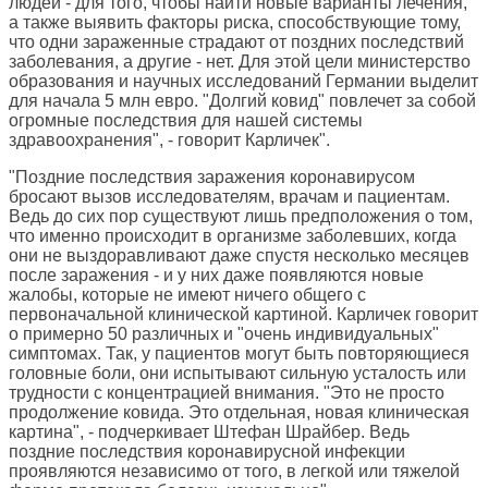
людей - для того, чтобы найти новые варианты лечения,
а также выявить факторы риска, способствующие тому,
что одни зараженные страдают от поздних последствий
заболевания, а другие - нет. Для этой цели министерство
образования и научных исследований Германии выделит
для начала 5 млн евро. "Долгий ковид" повлечет за собой
огромные последствия для нашей системы
здравоохранения", - говорит Карличек".
"Поздние последствия заражения коронавирусом
бросают вызов исследователям, врачам и пациентам.
Ведь до сих пор существуют лишь предположения о том,
что именно происходит в организме заболевших, когда
они не выздоравливают даже спустя несколько месяцев
после заражения - и у них даже появляются новые
жалобы, которые не имеют ничего общего с
первоначальной клинической картиной. Карличек говорит
о примерно 50 различных и "очень индивидуальных"
симптомах. Так, у пациентов могут быть повторяющиеся
головные боли, они испытывают сильную усталость или
трудности с концентрацией внимания. "Это не просто
продолжение ковида. Это отдельная, новая клиническая
картина", - подчеркивает Штефан Шрайбер. Ведь
поздние последствия коронавирусной инфекции
проявляются независимо от того, в легкой или тяжелой