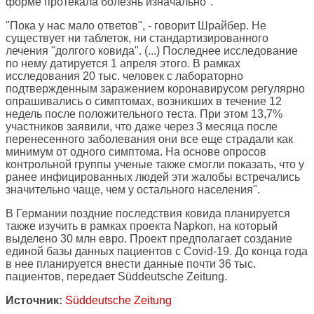
форме протекала болезнь изначально".
"Пока у нас мало ответов", - говорит Шрайбер. Не
существует ни таблеток, ни стандартизированного
лечения "долгого ковида". (...) Последнее исследование
по нему датируется 1 апреля этого. В рамках
исследования 20 тыс. человек с лабораторно
подтвержденным заражением коронавирусом регулярно
опрашивались о симптомах, возникших в течение 12
недель после положительного теста. При этом 13,7%
участников заявили, что даже через 3 месяца после
перенесенного заболевания они все еще страдали как
минимум от одного симптома. На основе опросов
контрольной группы ученые также смогли показать, что у
ранее инфицированных людей эти жалобы встречались
значительно чаще, чем у остального населения".
В Германии поздние последствия ковида планируется
также изучить в рамках проекта Napkon, на который
выделено 30 млн евро. Проект предполагает создание
единой базы данных пациентов с Covid-19. До конца года
в нее планируется внести данные почти 36 тыс.
пациентов, передает Süddeutsche Zeitung.
Источник:
Süddeutsche Zeitung