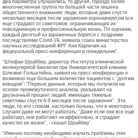
два параметра улучшились, то другая, гораздо более
многочисленная группа по большей части лишена
общественного внимания: люди, которые даже спустя
несколько месяцев после заражения коронавирусом все
еще страдают от симптомов, ограничивающих их
повседневную и профессиональную жизнь. По оценкам,
каждый десятый из зараженных борется с поздними
последствиями Covid-19, заявила глава министерства
научных исследований ФРГ Аня Карличек на
федеральной пресс-конференции в понедельник".
"Штефан Шрайбер, директор Института клинической
молекулярной биологии при Университетской клинике
Шлезвиг-Гольштейна, заявил на пресс-конференции о
возможно еще большем количестве пациентов с "долгим
ковидом": "Первые данные, которые мы получили на
основе промежуточного анализа, указывают на
двузначный процент людей, имеющих тяжелые
симптомы спустя 6-9 месяцев после заражения". Эти
люди, по его словам, настолько больны, что в некоторых
случаях даже не могут работать. "Даже если они все еще
работают, они работают неэффективно, и страдает
качество их жизни", - сказал Шрайбер".
"Именно поэтому необходимо изучать проблемы этих