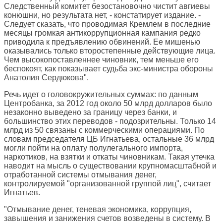
Следственный комитет безостановочно чистит авгиевы
конюшни, но результата нет, - констатирует издание. -
Следует сказать, что проводимая Кремлем в последние
месяцы громкая антикоррупционная кампания редко
приводила к предъявлению обвинений. Ее мишенью
оказывались только второстепенные действующие лица.
Чем высокопоставленнее чиновник, тем меньше его
беспокоят, как показывает судьба экс-министра обороны
Анатолия Сердюкова".
Речь идет о головокружительных суммах: по данным
Центробанка, за 2012 год около 50 млрд долларов было
незаконно выведено за границу через банки, и
большинство этих переводов - подозрительны. Только 14
млрд из 50 связаны с коммерческими операциями. По
словам председателя ЦБ Игнатьева, остальные 36 млрд
могли пойти на оплату полулегального импорта,
наркотиков, на взятки и откаты чиновникам. Такая утечка
наводит на мысль о существовании крупномасштабной и
отработанной системы отмывания денег,
контролируемой "организованной группой лиц", считает
Игнатьев.
"Отмывание денег, теневая экономика, коррупция,
завышения и занижения счетов возведены в систему. В