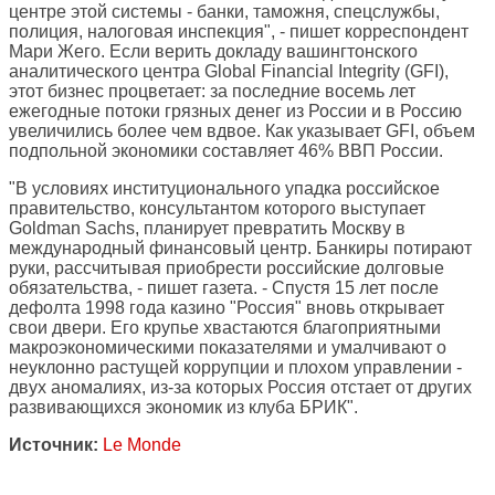
центре этой системы - банки, таможня, спецслужбы,
полиция, налоговая инспекция", - пишет корреспондент
Мари Жего. Если верить докладу вашингтонского
аналитического центра Global Financial Integrity (GFI),
этот бизнес процветает: за последние восемь лет
ежегодные потоки грязных денег из России и в Россию
увеличились более чем вдвое. Как указывает GFI, объем
подпольной экономики составляет 46% ВВП России.
"В условиях институционального упадка российское
правительство, консультантом которого выступает
Goldman Sachs, планирует превратить Москву в
международный финансовый центр. Банкиры потирают
руки, рассчитывая приобрести российские долговые
обязательства, - пишет газета. - Спустя 15 лет после
дефолта 1998 года казино "Россия" вновь открывает
свои двери. Его крупье хвастаются благоприятными
макроэкономическими показателями и умалчивают о
неуклонно растущей коррупции и плохом управлении -
двух аномалиях, из-за которых Россия отстает от других
развивающихся экономик из клуба БРИК".
Источник:
Le Monde