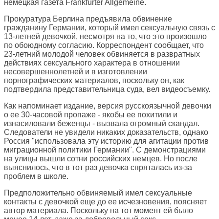
немецкая газета
Frankfurter Allgemeine
.
Прокуратура Берлина предъявила обвинение
гражданину Германии, который имел сексуальную связь с
13-летней девочкой, несмотря на то, что это произошло
по обоюдному согласию. Корреспондент сообщает, что
23-летний молодой человек обвиняется в развратных
действиях сексуального характера в отношении
несовершеннолетней и в изготовлении
порнографических материалов, поскольку он, как
подтвердила представительница суда, вел видеосъемку.
Как напоминает издание, версия русскоязычной девочки
о ее 30-часовой пропаже - якобы ее похитили и
изнасиловали беженцы - вызвала огромный скандал.
Следователи не увидели никаких доказательств, однако
Россия "использовала эту историю для агитации против
миграционной политики Германии". С демонстрациями
на улицы вышли сотни российских немцев. Но после
выяснилось, что в тот раз девочка спряталась из-за
проблем в школе.
Предположительно обвиняемый имел сексуальные
контакты с девочкой еще до ее исчезновения, поясняет
автор материала. Поскольку на тот момент ей было