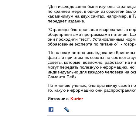
"Для исследования были изучены страницы 
по крайней мере, в одной из соцсетей было
как минимум на двух сайтах, например, в Twi
передает издание.
"Страницы блогеров анализировались в пер
общепринятыми программами питания. Если
они проходили "тест". Установленным норм
образование эксперта по питанию", - говори
"По словам автора исследования Кристины
факты и при этом их советы не соответству
советы, которые, возможно, работают на ни
могут передать полезную информацию, но э
индивидуально для каждого человека на ос
Саманта Пейк.
По мнению ученых, блогеры ввиду своей по
то, какую информацию они распространяют,
Источник:
Kurier