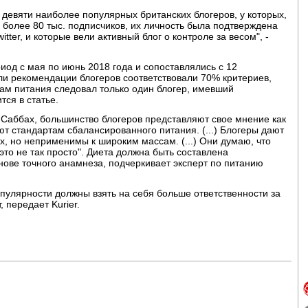
девяти наиболее популярных британских блогеров, у которых,
 более 80 тыс. подписчиков, их личность была подтверждена
tter, и которые вели активный блог о контроле за весом", -
иод с мая по июнь 2018 года и сопоставлялись с 12
 рекомендации блогеров соответствовали 70% критериев,
ам питания следовал только один блогер, имевший
тся в статье.
 Саббах, большинство блогеров представляют свое мнение как
ют стандартам сбалансированного питания. (...) Блогеры дают
х, но неприменимы к широким массам. (...) Они думаю, что
то не так просто". Диета должна быть составлена
нове точного анамнеза, подчеркивает эксперт по питанию
пулярности должны взять на себя больше ответственности за
 передает Kurier.