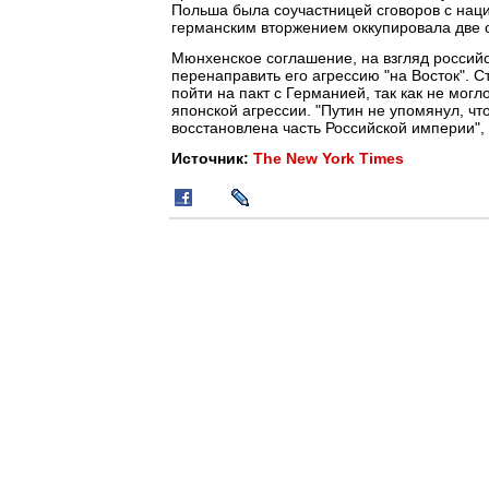
Польша была соучастницей сговоров с наци
германским вторжением оккупировала две 
Мюнхенское соглашение, на взгляд российс
перенаправить его агрессию "на Восток". 
пойти на пакт с Германией, так как не мо
японской агрессии. "Путин не упомянул, что
восстановлена часть Российской империи", 
Источник:
The New York Times