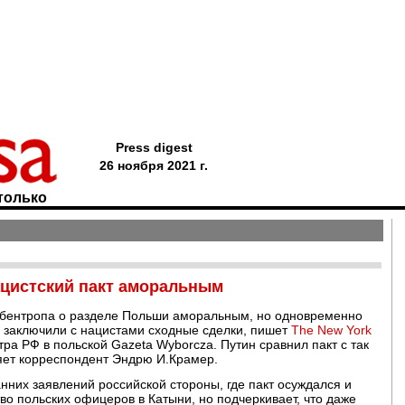
Press digest
26 ноября 2021 г.
только
ацистский пакт аморальным
ббентропа о разделе Польши аморальным, но одновременно
од заключили с нацистами сходные сделки, пишет
The New York
ра РФ в польской Gazeta Wyborcza. Путин сравнил пакт с так
ет корреспондент Эндрю И.Крамер.
анних заявлений российской стороны, где пакт осуждался и
во польских офицеров в Катыни, но подчеркивает, что даже