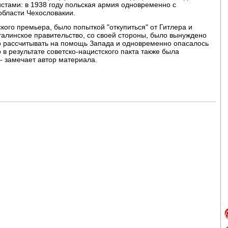
стами: в 1938 году польская армия одновременно с
области Чехословакии.
кого премьера, было попыткой "откупиться" от Гитлера и
Сталинское правительство, со своей стороны, было вынуждено
гло рассчитывать на помощь Запада и одновременно опасалось
 в результате советско-нацистского пакта также была
- замечает автор материала.