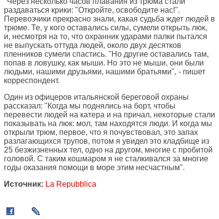
"Через несколько часов плавания из трюма стали
раздаваться крики: "Откройте, освободите нас!".
Перевозчики прекрасно знали, какая судьба ждет людей в
трюме. Те, у кого оставались силы, сумели открыть люк,
и, несмотря на то, что охранник ударами палки пытался
не выпускать оттуда людей, около двух десятков
пленников сумели спастись. "Но другие оставались там,
попав в ловушку, как мыши. Но это не мыши, они были
людьми, нашими друзьями, нашими братьями", - пишет
корреспондент.
Один из офицеров итальянской береговой охраны
рассказал: "Когда мы поднялись на борт, чтобы
перевести людей на катера и на причал, некоторые стали
показывать на люк: мол, там находятся люди. И когда мы
открыли трюм, первое, что я почувствовал, это запах
разлагающихся трупов, потом я увидел это кладбище из
25 безжизненных тел, одно на другом, многие с пробитой
головой. С таким кошмаром я не сталкивался за многие
годы оказания помощи в море этим несчастным".
Источник:
La Repubblica