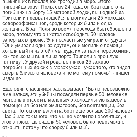
выживших в последней трагедии в море. Этого
нигерийца зовут Поль, ему 24 года, он брат одного из
погибших на борту 15-метровой лодки, вышедшей из
Триполи и превратившейся в могилу для 25 молодых
североафриканцев, среди которых была и одна
женщина. Брат Поля во время перехода был сброшен в
море, потому что он хотел освободить 50 человек,
запертых в трюме. Эти несчастные умирали от удушья.
"Они умирали один за другим, они молили о помощи,
хотели выйти из этой ямы, куда их загнали перевозчики,
как только мы вышли из порта Триполи в прошлую
пятницу". У друзей и родственников 25 заживо
погребенных до сих в глазах ужас - ужас того, кто видел
смерть близкого человека и не мог ему помочь", - пишет
издание.
Еще один спасшийся рассказывает: "Было невозможно
вмешаться, эти убийцы посадили первые 50 человек в
моторный отсек и в маленькую холодильную камеру, в
помещения без иллюминаторов, без вентиляции, без
света. Потом они взяли на борт еще больше 200 человек.
Нас было так много, что мы не могли пошевелиться, и
люк в трюм, где сидели 50 человек, было невозможно
открыть, потому что сверху были мы".