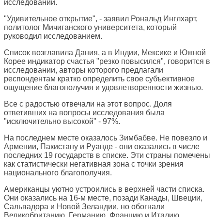
исследовании.
"Удивительное открытие", - заявил Рональд Инглхарт,
политолог Мичиганского университета, который
руководил исследованием.
Список возглавила Дания, а в Индии, Мексике и Южной
Корее индикатор счастья "резко повысился", говорится в
исследовании, авторы которого предлагали
респондентам кратко определить свое субъективное
ощущение благополучия и удовлетворенности жизнью.
Все с радостью отвечали на этот вопрос. Доля
ответивших на вопросы исследования была
"исключительно высокой" - 97%.
На последнем месте оказалось Зимбабве. Не повезло и
Армении, Пакистану и Руанде - они оказались в числе
последних 19 государств в списке. Эти страны помечены
как статистически негативная зона с точки зрения
национального благополучия.
Американцы уютно устроились в верхней части списка.
Они оказались на 16-м месте, позади Канады, Швеции,
Сальвадора и Новой Зеландии, но обогнали
Великобританию, Германию, Францию и Италию.