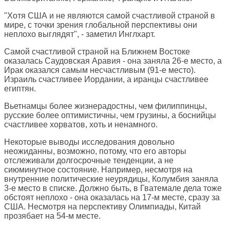
"Хотя США и не являются самой счастливой страной в
мире, с точки зрения глобальной перспективы они
неплохо выглядят", - заметил Инглхарт.
Самой счастливой страной на Ближнем Востоке
оказалась Саудовская Аравия - она заняла 26-е место, а
Ирак оказался самым несчастливым (91-е место).
Израиль счастливее Иордании, а иранцы счастливее
египтян.
Вьетнамцы более жизнерадостны, чем филиппинцы,
русские более оптимистичны, чем грузины, а боснийцы
счастливее хорватов, хоть и ненамного.
Некоторые выводы исследования довольно
неожиданны, возможно, потому, что его авторы
отслеживали долгосрочные тенденции, а не
сиюминутное состояние. Например, несмотря на
внутренние политические неурядицы, Колумбия заняла
3-е место в списке. Должно быть, в Гватемале дела тоже
обстоят неплохо - она оказалась на 17-м месте, сразу за
США. Несмотря на перспективу Олимпиады, Китай
прозябает на 54-м месте.