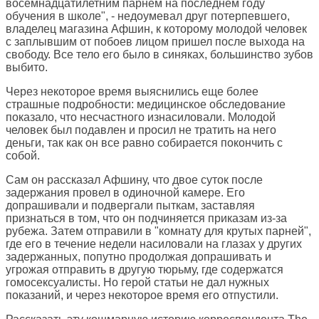
восемнадцатилетним парнем на последнем году
обучения в школе", - недоумевал друг потерпевшего,
владелец магазина Афшин, к которому молодой человек
с заплывшим от побоев лицом пришел после выхода на
свободу. Все тело его было в синяках, большинство зубов
выбито.
Через некоторое время выяснились еще более
страшные подробности: медицинское обследование
показало, что несчастного изнасиловали. Молодой
человек был подавлен и просил не тратить на него
деньги, так как он все равно собирается покончить с
собой.
Сам он рассказал Афшину, что двое суток после
задержания провел в одиночной камере. Его
допрашивали и подвергали пыткам, заставляя
признаться в том, что он подчиняется приказам из-за
рубежа. Затем отправили в "комнату для крутых парней",
где его в течение недели насиловали на глазах у других
задержанных, попутно продолжая допрашивать и
угрожая отправить в другую тюрьму, где содержатся
гомосексуалисты. Но герой статьи не дал нужных
показаний, и через некоторое время его отпустили.