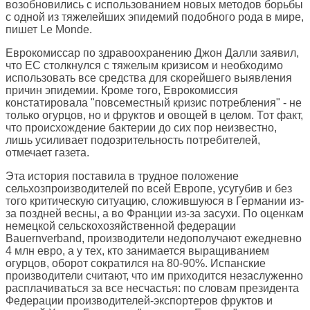
возобновились с использованием новых методов борьбы
с одной из тяжелейших эпидемий подобного рода в мире,
пишет
Le Monde
.
Еврокомиссар по здравоохранению Джон Далли заявил,
что ЕС столкнулся с тяжелым кризисом и необходимо
использовать все средства для скорейшего выявления
причин эпидемии. Кроме того, Еврокомиссия
констатировала "повсеместный кризис потребления" - не
только огурцов, но и фруктов и овощей в целом. Тот факт,
что происхождение бактерии до сих пор неизвестно,
лишь усиливает подозрительность потребителей,
отмечает газета.
Эта история поставила в трудное положение
сельхозпроизводителей по всей Европе, усугубив и без
того критическую ситуацию, сложившуюся в Германии из-
за поздней весны, а во Франции из-за засухи. По оценкам
немецкой сельскохозяйственной федерации
Bauernverband, производители недополучают ежедневно
4 млн евро, а у тех, кто занимается выращиванием
огурцов, оборот сократился на 80-90%. Испанские
производители считают, что им приходится незаслуженно
расплачиваться за все несчастья: по словам президента
Федерации производителей-экспортеров фруктов и