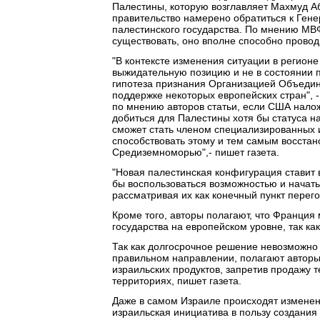
Палестины, которую возглавляет Махмуд Аб
правительство намерено обратиться к Ген
палестинского государства. По мнению МВФ
существовать, оно вполне способно провод
"В контексте изменения ситуации в регионе
выжидательную позицию и не в состоянии 
гипотеза признания Организацией Объедин
поддержке некоторых европейских стран", -
по мнению авторов статьи, если США нало
добиться для Палестины хотя бы статуса н
сможет стать членом специализированных 
способствовать этому и тем самым восстан
Средиземноморью",- пишет газета.
"Новая палестинская конфигурация ставит в
бы воспользоваться возможностью и начать 
рассматривая их как конечный пункт перего
Кроме того, авторы полагают, что Франция
государства на европейском уровне, так к
Так как долгосрочное решение невозможно
правильном направлении, полагают авторы
израильских продуктов, запретив продажу 
территориях, пишет газета.
Даже в самом Израиле происходят изменен
израильская инициатива в пользу создания