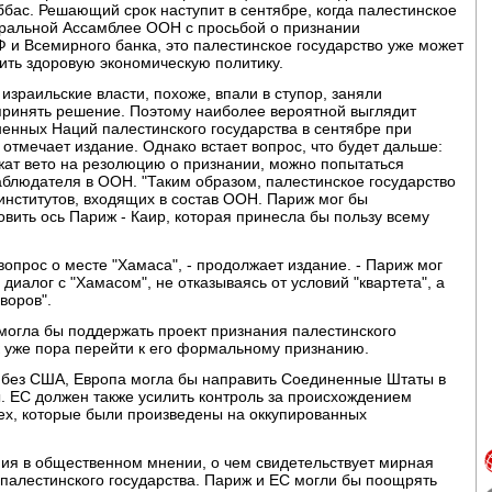
бас. Решающий срок наступит в сентябре, когда палестинское
еральной Ассамблее ООН с просьбой о признании
 и Всемирного банка, это палестинское государство уже может
ить здоровую экономическую политику.
 израильские власти, похоже, впали в ступор, заняли
принять решение. Поэтому наиболее вероятной выглядит
енных Наций палестинского государства в сентябре при
 отмечает издание. Однако встает вопрос, что будет дальше:
жат вето на резолюцию о признании, можно попытаться
аблюдателя в ООН. "Таким образом, палестинское государство
институтов, входящих в состав ООН. Париж мог бы
овить ось Париж - Каир, которая принесла бы пользу всему
опрос о месте "Хамаса", - продолжает издание. - Париж мог
диалог с "Хамасом", не отказываясь от условий "квартета", а
воров".
 могла бы поддержать проект признания палестинского
ак уже пора перейти к его формальному признанию.
 без США, Европа могла бы направить Соединенные Штаты в
. ЕС должен также усилить контроль за происхождением
тех, которые были произведены на оккупированных
ия в общественном мнении, о чем свидетельствует мирная
 палестинского государства. Париж и ЕС могли бы поощрять