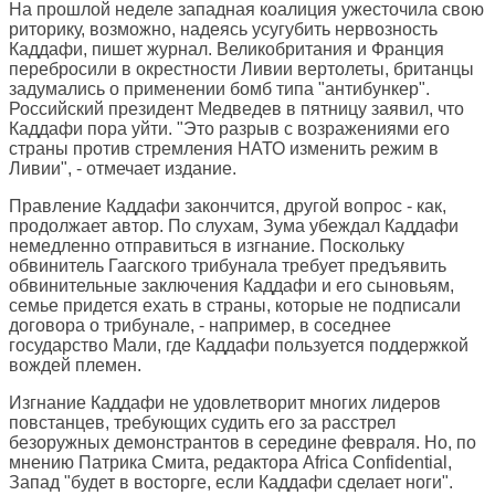
На прошлой неделе западная коалиция ужесточила свою
риторику, возможно, надеясь усугубить нервозность
Каддафи, пишет журнал. Великобритания и Франция
перебросили в окрестности Ливии вертолеты, британцы
задумались о применении бомб типа "антибункер".
Российский президент Медведев в пятницу заявил, что
Каддафи пора уйти. "Это разрыв с возражениями его
страны против стремления НАТО изменить режим в
Ливии", - отмечает издание.
Правление Каддафи закончится, другой вопрос - как,
продолжает автор. По слухам, Зума убеждал Каддафи
немедленно отправиться в изгнание. Поскольку
обвинитель Гаагского трибунала требует предъявить
обвинительные заключения Каддафи и его сыновьям,
семье придется ехать в страны, которые не подписали
договора о трибунале, - например, в соседнее
государство Мали, где Каддафи пользуется поддержкой
вождей племен.
Изгнание Каддафи не удовлетворит многих лидеров
повстанцев, требующих судить его за расстрел
безоружных демонстрантов в середине февраля. Но, по
мнению Патрика Смита, редактора Africa Confidential,
Запад "будет в восторге, если Каддафи сделает ноги".