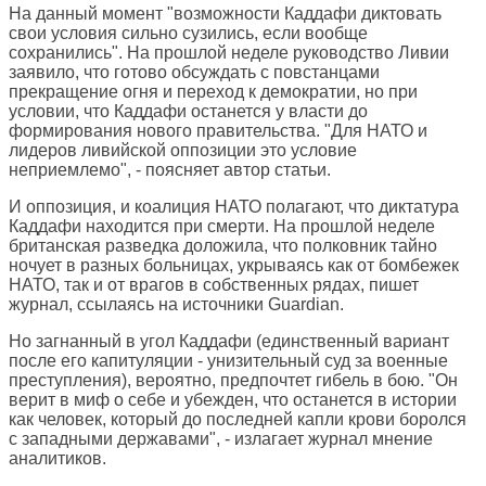
На данный момент "возможности Каддафи диктовать
свои условия сильно сузились, если вообще
сохранились". На прошлой неделе руководство Ливии
заявило, что готово обсуждать с повстанцами
прекращение огня и переход к демократии, но при
условии, что Каддафи останется у власти до
формирования нового правительства. "Для НАТО и
лидеров ливийской оппозиции это условие
неприемлемо", - поясняет автор статьи.
И оппозиция, и коалиция НАТО полагают, что диктатура
Каддафи находится при смерти. На прошлой неделе
британская разведка доложила, что полковник тайно
ночует в разных больницах, укрываясь как от бомбежек
НАТО, так и от врагов в собственных рядах, пишет
журнал, ссылаясь на источники Guardian.
Но загнанный в угол Каддафи (единственный вариант
после его капитуляции - унизительный суд за военные
преступления), вероятно, предпочтет гибель в бою. "Он
верит в миф о себе и убежден, что останется в истории
как человек, который до последней капли крови боролся
с западными державами", - излагает журнал мнение
аналитиков.