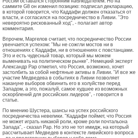
России оставался сторонним наблюдателем. Но на
саммите G8 он изменил позицию: подписал декларацию,
в которой говорится, что Каддафи должен отказаться от
власти, и согласился на посредничество в Ливии. "Это
невероятно рискованный ход", - полагает автор
комментария.
Впрочем, Маргелов считает, что посредничество России
увенчается успехом: "Мы не сожгли мостов ни в
отношениях с Каддафи, ни в отношениях с повстанцами.
Это и есть чудесный товар, который мы можем
выменивать на политическом рынке". Немецкий эксперт
Александр Рар отметил, что Россия, возможно, хочет
застолбить за собой нефтяные активы в Ливии. "И все же
участие Медведева в событиях в Ливии позволяет
накануне выборов обвинить его в холуйстве перед
Западом, а это, пожалуй, самое худшее из возможных
оскорблений для российских лидеров", - говорится в
статье.
По мнению Шустера, шансы на успех российского
посредничества невелики. "Каддафи поймет, что Россия
не может играть никакой роли, кроме роли почтальона
Запада", - сказал Рар. Но это не тот имидж, на который
рассчитывает Медведев в контексте ливийского вопроса