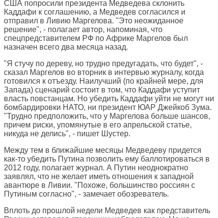
США попросили президента Медведева склонить
Каддафи к соглашению, а Медведев согласился и
отправил в Ливию Маргелова. "Это неожиданное
решение", - полагает автор, напоминая, что
спецпредставителем РФ по Африке Маргелов был
назначен всего два месяца назад.
"Я стучу по дереву, но трудно предугадать, что будет", -
сказал Маргелов во вторник в интервью журналу, когда
готовился к отъезду. Наилучший (по крайней мере, для
Запада) сценарий состоит в том, что Каддафи уступит
власть повстанцам. Но убедить Каддафи уйти не могут ни
бомбардировки НАТО, ни президент ЮАР Джейкоб Зума.
"Трудно предположить, что у Маргелова больше шансов,
причем риски, упомянутые в его апрельской статье,
никуда не делись", - пишет Шустер.
Между тем в ближайшие месяцы Медведеву придется
как-то убедить Путина позволить ему баллотироваться в
2012 году, полагает журнал. А Путин неоднократно
заявлял, что не желает иметь отношения к западной
авантюре в Ливии. "Похоже, большинство россиян с
Путиным согласно", - замечает обозреватель.
Вплоть до прошлой недели Медведев как представитель