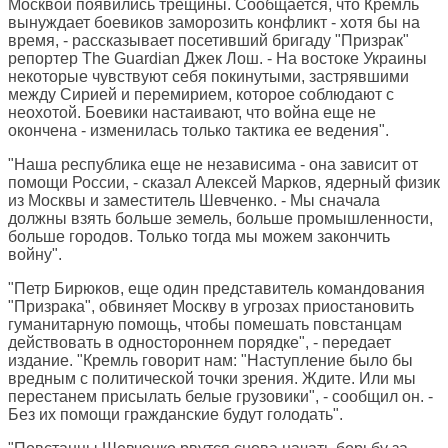
Москвой появились трещины. Сообщается, что Кремль
вынуждает боевиков заморозить конфликт - хотя бы на
время, - рассказывает посетивший бригаду "Призрак"
репортер
The Guardian
Джек Лош. - На востоке Украины
некоторые чувствуют себя покинутыми, застрявшими
между Сирией и перемирием, которое соблюдают с
неохотой. Боевики настаивают, что война еще не
окончена - изменилась только тактика ее ведения".
"Наша республика еще не независима - она зависит от
помощи России, - сказал Алексей Марков, ядерный физик
из Москвы и заместитель Шевченко. - Мы сначала
должны взять больше земель, больше промышленности,
больше городов. Только тогда мы можем закончить
войну".
"Петр Бирюков, еще один представитель командования
"Призрака", обвиняет Москву в угрозах приостановить
гуманитарную помощь, чтобы помешать повстанцам
действовать в одностороннем порядке", - передает
издание. "Кремль говорит нам: "Наступление было бы
вредным с политической точки зрения. Ждите. Или мы
перестанем присылать белые грузовики", - сообщил он. -
Без их помощи гражданские будут голодать".