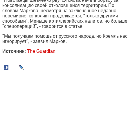
"Повстанцы Шевченко рвутся снова начать борьбу за
консолидацию своей отколовшейся территории. По
словам Маркова, несмотря на заключенное недавно
перемирие, конфликт продолжается, "только другими
способами". Меньше артиллерийских налетов, но больше
"спецопераций", - говорится в статье.
"Мы получаем помощь от русского народа, но Кремль нас
игнорирует", - заявил Марков.
Источник:
The Guardian