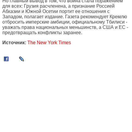
Но главный вывод в том, что война стала поражением
для всех: Грузия расчленена, а признание Россией
Абхазии и Южной Осетии портит ее отношения с
Западом, полагает издание. Газета рекомендует Кремлю
отбросить имперские амбиции, официальному Тбилиси -
уважать права национальных меньшинств, а США и ЕС -
предотвращать конфликты заранее.
Источник:
The New York Times