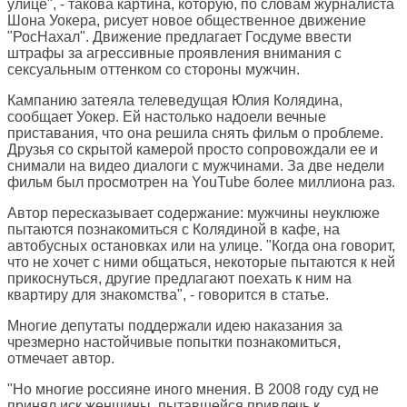
улице", - такова картина, которую, по словам журналиста
Шона Уокера, рисует новое общественное движение
"РосНахал". Движение предлагает Госдуме ввести
штрафы за агрессивные проявления внимания с
сексуальным оттенком со стороны мужчин.
Кампанию затеяла телеведущая Юлия Колядина,
сообщает Уокер. Ей настолько надоели вечные
приставания, что она решила снять фильм о проблеме.
Друзья со скрытой камерой просто сопровождали ее и
снимали на видео диалоги с мужчинами. За две недели
фильм был просмотрен на YouTube более миллиона раз.
Автор пересказывает содержание: мужчины неуклюже
пытаются познакомиться с Колядиной в кафе, на
автобусных остановках или на улице. "Когда она говорит,
что не хочет с ними общаться, некоторые пытаются к ней
прикоснуться, другие предлагают поехать к ним на
квартиру для знакомства", - говорится в статье.
Многие депутаты поддержали идею наказания за
чрезмерно настойчивые попытки познакомиться,
отмечает автор.
"Но многие россияне иного мнения. В 2008 году суд не
принял иск женщины, пытавшейся привлечь к