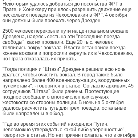
Некоторым удалось добраться до посольства ФРГ в
Праге, и Хонеккеру пришлось разрешить движение еще
нескольких поездов из Чехословакии в ФРГ. 4 октября
они должны были проехать через Дрезден.
2500 человек перекрыли пути на центральном вокзале
Дрездена, надеясь сесть на эти "последние поезда
свободы", как их прозвали. Еще 20 тыс. человек
толпились вокруг вокзала. Власти остановили поезда
южнее вокзала и попросили вернуть их в Чехословакию,
но Прага отказалась их принять.
"Тогда полиция и "Штази" Дрездена решили всю ночь
драться, чтобы очистить вокзал. В город также было
направлено более 400 военнослужащих, вооруженных
пулеметами", - говорится в статье. Согласно архивам, 45
сотрудников "Штази" были ранены. Протестующие
позднее сообщали о многочисленных случаях
жестокости со стороны полиции. В ночь на 5 октября
удалось расчистить путь для трех поездов, остальные
были направлены в обход.
"Где во время этих событий находился Путин,
невозможно утверждать с какой-либо уверенностью", -
говорится в статье. Но нет причин полагать, что в октябре