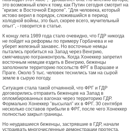
это возможный ключ к тому, как Путин сегодня смотрит на
"кризис в Восточной Европе". "Для человека, который
истово верил в порядок, сложившийся в период
холодной войны, это был, скорее всего, мучительный
опыт", - говорится в статье.
К концу лета 1989 года стало очевидно, что ГДР никогда
не пойдет на реформы по примеру Горбачева и не
уберет железный занавес. Но восточные немцы
пытались пробиться на Запад через Венгрию,
смягчившую погранконтроль. Когда Хонеккер запретил
восточным немцам ездить в Венгрию, беженцы
заполонили территорию посольств ФРГ в Варшаве и
Праге. Около 5 тыс. человек теснились там на сырой
земле в сырую погоду.
Ситуация стала такой отчаянной, что ФРГ и ГДР
договорились отправить беженцев на Запад в
опломбированных вагонах через территорию ГДР.
Формально Хонеккер "высылал" их в ФРГ. 30 сентября
несколько составов прибыли в ФРГ, после чего Хонеккер
полностью закрыл границы.
Но неудавшиеся беженцы, застрявшие в ГДР, начали
устраивать многочисленные демонстрации протеста.