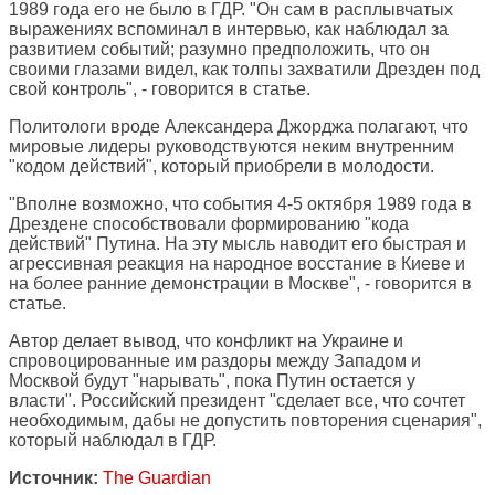
1989 года его не было в ГДР. "Он сам в расплывчатых
выражениях вспоминал в интервью, как наблюдал за
развитием событий; разумно предположить, что он
своими глазами видел, как толпы захватили Дрезден под
свой контроль", - говорится в статье.
Политологи вроде Александера Джорджа полагают, что
мировые лидеры руководствуются неким внутренним
"кодом действий", который приобрели в молодости.
"Вполне возможно, что события 4-5 октября 1989 года в
Дрездене способствовали формированию "кода
действий" Путина. На эту мысль наводит его быстрая и
агрессивная реакция на народное восстание в Киеве и
на более ранние демонстрации в Москве", - говорится в
статье.
Автор делает вывод, что конфликт на Украине и
спровоцированные им раздоры между Западом и
Москвой будут "нарывать", пока Путин остается у
власти". Российский президент "сделает все, что сочтет
необходимым, дабы не допустить повторения сценария",
который наблюдал в ГДР.
Источник:
The Guardian