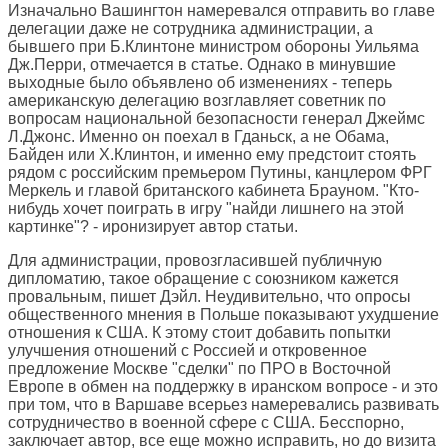
Изначально Вашингтон намеревался отправить во главе
делегации даже не сотрудника администрации, а
бывшего при Б.Клинтоне министром обороны Уильяма
Дж.Перри, отмечается в статье. Однако в минувшие
выходные было объявлено об изменениях - теперь
американскую делегацию возглавляет советник по
вопросам национальной безопасности генерал Джеймс
Л.Джонс. Именно он поехал в Гданьск, а не Обама,
Байден или Х.Клинтон, и именно ему предстоит стоять
рядом с российским премьером Путины, канцлером ФРГ
Меркель и главой британского кабинета Брауном. "Кто-
нибудь хочет поиграть в игру "найди лишнего на этой
картинке"? - иронизирует автор статьи.
Для администрации, провозгласившей публичную
дипломатию, такое обращение с союзником кажется
провальным, пишет Дэйл. Неудивительно, что опросы
общественного мнения в Польше показывают ухудшение
отношения к США. К этому стоит добавить попытки
улучшения отношений с Россией и откровенное
предложение Москве "сделки" по ПРО в Восточной
Европе в обмен на поддержку в иранском вопросе - и это
при том, что в Варшаве всерьез намеревались развивать
сотрудничество в военной сфере с США. Бесспорно,
заключает автор, все еще можно исправить, но до визита