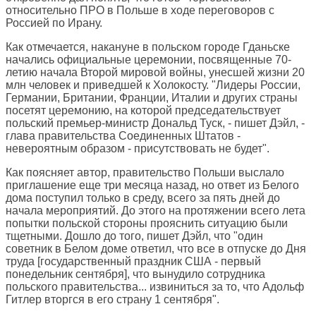
относительно ПРО в Польше в ходе переговоров с
Россией по Ирану.
Как отмечается, накануне в польском городе Гданьске
начались официальные церемонии, посвященные 70-
летию начала Второй мировой войны, унесшей жизни 20
млн человек и приведшей к Холокосту. "Лидеры России,
Германии, Британии, Франции, Италии и других страны
посетят церемонию, на которой председательствует
польский премьер-министр Дональд Туск, - пишет Дэйл, -
глава правительства Соединенных Штатов -
невероятным образом - присутствовать не будет".
Как поясняет автор, правительство Польши выслало
приглашение еще три месяца назад, но ответ из Белого
дома поступил только в среду, всего за пять дней до
начала мероприятий. До этого на протяжении всего лета
попытки польской стороны прояснить ситуацию были
тщетными. Дошло до того, пишет Дэйл, что "один
советник в Белом доме ответил, что все в отпуске до Дня
труда [государственный праздник США - первый
понедельник сентября], что вынудило сотрудника
польского правительства... извиниться за то, что Адольф
Гитлер вторгся в его страну 1 сентября".