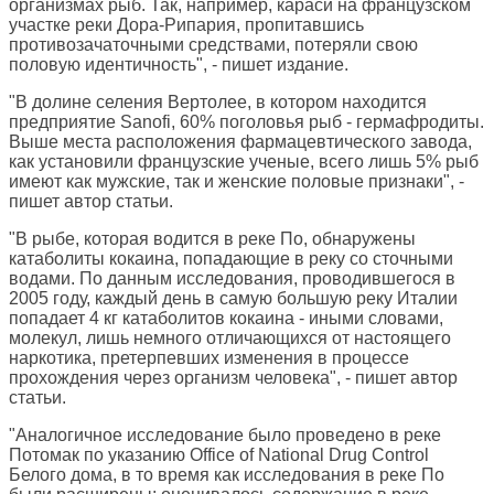
организмах рыб. Так, например, караси на французском
участке реки Дора-Рипария, пропитавшись
противозачаточными средствами, потеряли свою
половую идентичность", - пишет издание.
"В долине селения Вертолее, в котором находится
предприятие Sanofi, 60% поголовья рыб - гермафродиты.
Выше места расположения фармацевтического завода,
как установили французские ученые, всего лишь 5% рыб
имеют как мужские, так и женские половые признаки", -
пишет автор статьи.
"В рыбе, которая водится в реке По, обнаружены
катаболиты кокаина, попадающие в реку со сточными
водами. По данным исследования, проводившегося в
2005 году, каждый день в самую большую реку Италии
попадает 4 кг катаболитов кокаина - иными словами,
молекул, лишь немного отличающихся от настоящего
наркотика, претерпевших изменения в процессе
прохождения через организм человека", - пишет автор
статьи.
"Аналогичное исследование было проведено в реке
Потомак по указанию Office of National Drug Control
Белого дома, в то время как исследования в реке По