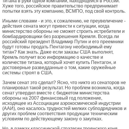
титана в руки одной компании, находящейся в России.
Хуже того, российское правительство предпринимает
попытки взять эту компанию, ВСМПО, под свой контроль.
Иными словами - и это, к сожалению, не преувеличение -
действия сената могут привести к ситуации, когда
министерство обороны не сможет строить истребители и
бомбардировщики без разрешения Кремля. Всегда ли
российский президент Владимир Путин и его преемники
будут готовы продать Пентагону необходимый ему
титан? Как знать. Даже если заказы США выполнят,
Кремль получит всю информацию о качестве и
количестве титана, который хочет купить Пентагон, и
достоверные разведданные о том, какие оружейные
системы строят в США.
Зачем сенат это сделал? Ясно, что никто из сенаторов не
планировал такой результат. Но проблем возникла, когда
сенат утвердил вместе с бюджетом министерства
обороны на 2007 финансовый год положение,
исходящее из Ассоциации аэрокосмической индустрии
(ААИ), оно касалось трудностей мелких субподрядчиков и
других проблем соответствия продукции техническим
условиям по действующему закону о закупках.
Но, в рамках классической стратегии троянского коня,