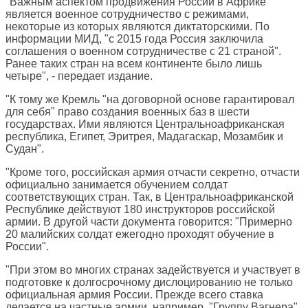
"Важным аспектом продвижения России в Африке
является военное сотрудничество с режимами,
некоторые из которых являются диктаторскими. По
информации МИД, "с 2015 года Россия заключила
соглашения о военном сотрудничестве с 21 страной".
Ранее таких стран на всем континенте было лишь
четыре", - передает издание.
"К тому же Кремль "на договорной основе гарантировал
для себя" право создания военных баз в шести
государствах. Ими являются Центральноафриканская
республика, Египет, Эритрея, Мадагаскар, Мозамбик и
Судан".
"Кроме того, российская армия отчасти секретно, отчасти
официально занимается обучением солдат
соответствующих стран. Так, в Центральноафриканской
Республике действуют 180 инструкторов российской
армии. В другой части документа говорится: "Примерно
20 малийских солдат ежегодно проходят обучение в
России".
"При этом во многих странах задействуется и участвует в
подготовке к долгосрочному дислоцированию не только
официальная армия России. Прежде всего ставка
делается на частные армии, например, "Группу Вагнера",