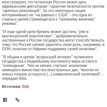
констатируют, что путинская Россия может дать
африканским диктаторам "гарантии безопасности против
"цветных революций". За это некоторые нации
воспринимают ее "на равных с США" - это одна из
главных целей стремящегося к "прежнему величию"
режима".
"И еще одной цели Кремль может достичь "уже в
краткосрочной перспективе": "доброжелательно
настроенные к России государства могут способствовать
тому, что Россия сможет укрепить свою роль, например, в
ООН, получая от Африки поддержку своей политики".
"В общем и целом "возросший интерес" путинского
государства к беднейшему континенту мира остается
"очевидным". Тем не менее, считают аналитики
немецкого министерства иностранных дел, "многие из
новых планов останутся (...) символической политикой", -
передает Bild.
Источник:
Bild