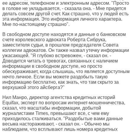
ее адресом, телефоном и электронным адресом. "Просто
в голове не укладывается, - сказала она. - Мне придется
делать совсем другой счет. Как страшно, что у людей есть
эта информация. Это информация личного характера.
Мне по-настоящему страшно".
В свободном доступе находятся и данные о банковском
счете королевского адвоката Роберта Сибрука,
заместителя судьи, в прошлом председателя Совета
коллегии адвокатов. Он также назвал утечку информации
ужасающей. "Я глубоко встревожен, - сказал он. -
Доводится читать о тревогах, связанных с наличием
информации в свободном доступе, но просто
обескураживает, когда слышишь, что является доступным
нечто личное. Если вы можете раздобыть такую
информацию бесплатно, как знать, что там скрыто за
верхушкой этого айсберга?"
Нил Манро, директор агентства кредитных историй
Equifax, эксперт по вопросам интернет-мошенничества,
сказал, что масштабы информации, добытой
журналистами Times, превышают все, с чем ему
приходилось сталкиваться. "Раздобытые вами данные
весьма настораживают, - сказал он. - Обычно мы
наблюдаем, что всплывают лишь номера кредитных