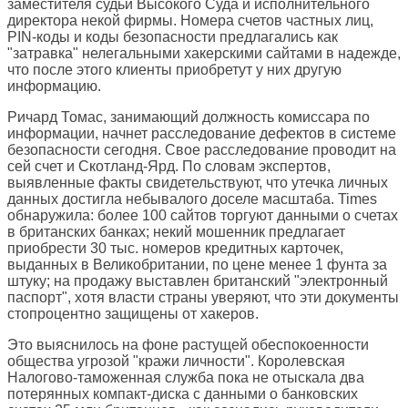
заместителя судьи Высокого Суда и исполнительного
директора некой фирмы. Номера счетов частных лиц,
PIN-коды и коды безопасности предлагались как
"затравка" нелегальными хакерскими сайтами в надежде,
что после этого клиенты приобретут у них другую
информацию.
Ричард Томас, занимающий должность комиссара по
информации, начнет расследование дефектов в системе
безопасности сегодня. Свое расследование проводит на
сей счет и Скотланд-Ярд. По словам экспертов,
выявленные факты свидетельствуют, что утечка личных
данных достигла небывалого доселе масштаба. Times
обнаружила: более 100 сайтов торгуют данными о счетах
в британских банках; некий мошенник предлагает
приобрести 30 тыс. номеров кредитных карточек,
выданных в Великобритании, по цене менее 1 фунта за
штуку; на продажу выставлен британский "электронный
паспорт", хотя власти страны уверяют, что эти документы
стопроцентно защищены от хакеров.
Это выяснилось на фоне растущей обеспокоенности
общества угрозой "кражи личности". Королевская
Налогово-таможенная служба пока не отыскала два
потерянных компакт-диска с данными о банковских