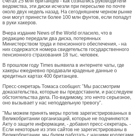
счетах 25 млн британцев - как сознались руководители
ведомства, эти диски исчезли при пересылке по почте
около двух недель назад. На сегодняшнем черном рынке
они могут принести более 100 млн фунтов, если попадут
в руки хакеров.
Вчера издание News of the World огласило, что в
редакцию передали два диска, потерянных
Министерством труда и пенсионного обеспечения, - на
них содержатся номера свидетельств государственного
пенсионного страхования 18 тыс. человек.
В прошлом году Times выявила в интернете чаты, где
хакеры ежедневно продавали краденые данные о
кредитных картах 400 британцев.
Пресс-секретарь Томаса сообщил: "Мы рассмотрим
доказательства, которые вы предоставили, и расследуем
обстоятельства дела. По-видимому, это нечто серьезное,
оно вызывает у нас неподдельную тревогу".
"Мы можем принять меры против зарегистрированных в
Великобритании организаций, которые не подчиняются
Акту о защите информации, - добавил пресс-секретарь. -
Если некоторые из этих сайтов не зарегистрированы в
Великобритании, мы будем работать с нашими коллегами