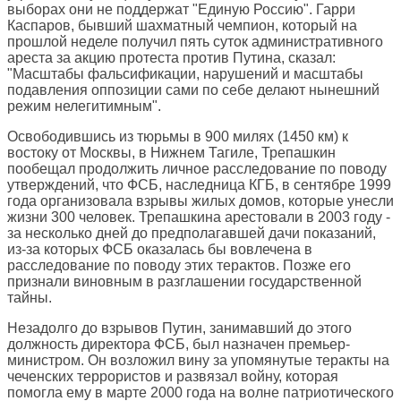
выборах они не поддержат "Единую Россию". Гарри
Каспаров, бывший шахматный чемпион, который на
прошлой неделе получил пять суток административного
ареста за акцию протеста против Путина, сказал:
"Масштабы фальсификации, нарушений и масштабы
подавления оппозиции сами по себе делают нынешний
режим нелегитимным".
Освободившись из тюрьмы в 900 милях (1450 км) к
востоку от Москвы, в Нижнем Тагиле, Трепашкин
пообещал продолжить личное расследование по поводу
утверждений, что ФСБ, наследница КГБ, в сентябре 1999
года организовала взрывы жилых домов, которые унесли
жизни 300 человек. Трепашкина арестовали в 2003 году -
за несколько дней до предполагавшей дачи показаний,
из-за которых ФСБ оказалась бы вовлечена в
расследование по поводу этих терактов. Позже его
признали виновным в разглашении государственной
тайны.
Незадолго до взрывов Путин, занимавший до этого
должность директора ФСБ, был назначен премьер-
министром. Он возложил вину за упомянутые теракты на
чеченских террористов и развязал войну, которая
помогла ему в марте 2000 года на волне патриотического