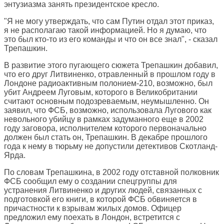
энтузиазма занять президентское кресло.
"Я не могу утверждать, что сам Путин отдал этот приказ,
я не располагаю такой информацией. Но я думаю, что
это был кто-то из его команды и что он все знал", - сказал
Трепашкин.
В развитие этого пугающего сюжета Трепашкин добавил,
что его друг Литвиненко, отравленный в прошлом году в
Лондоне радиоактивным полонием-210, возможно, был
убит Андреем Луговым, которого в Великобритании
считают основным подозреваемым, неумышленно. Он
заявил, что ФСБ, возможно, использовала Лугового как
невольного убийцу в рамках задуманного еще в 2002
году заговора, исполнителем которого первоначально
должен был стать он, Трепашкин. В декабре прошлого
года к нему в тюрьму не допустили детективов Скотланд-
Ярда.
По словам Трепашкина, в 2002 году отставной полковник
ФСБ сообщил ему о создании спецгруппы для
устранения Литвиненко и других людей, связанных с
подготовкой его книги, в которой ФСБ обвиняется в
причастности к взрывам жилых домов. Офицер
предложил ему поехать в Лондон, встретится с