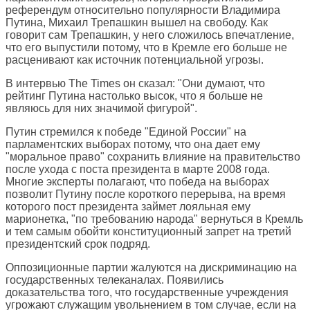
референдум относительно популярности Владимира
Путина, Михаил Трепашкин вышел на свободу. Как
говорит сам Трепашкин, у него сложилось впечатление,
что его выпустили потому, что в Кремле его больше не
расценивают как источник потенциальной угрозы.
В интервью The Times он сказал: "Они думают, что
рейтинг Путина настолько высок, что я больше не
являюсь для них значимой фигурой".
Путин стремился к победе "Единой России" на
парламентских выборах потому, что она дает ему
"моральное право" сохранить влияние на правительство
после ухода с поста президента в марте 2008 года.
Многие эксперты полагают, что победа на выборах
позволит Путину после короткого перерыва, на время
которого пост президента займет лояльная ему
марионетка, "по требованию народа" вернуться в Кремль
и тем самым обойти конституционный запрет на третий
президентский срок подряд.
Оппозиционные партии жалуются на дискриминацию на
государственных телеканалах. Появились
доказательства того, что государственные учреждения
угрожают служащим увольнением в том случае, если на