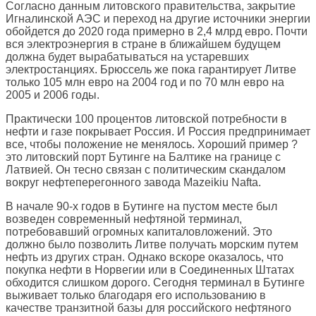
Согласно данным литовского правительства, закрытие
Игналинской АЭС и переход на другие источники энергии
обойдется до 2020 года примерно в 2,4 млрд евро. Почти
вся электроэнергия в стране в ближайшем будущем
должна будет вырабатываться на устаревших
электростанциях. Брюссель же пока гарантирует Литве
только 105 млн евро на 2004 год и по 70 млн евро на
2005 и 2006 годы.
Практически 100 процентов литовской потребности в
нефти и газе покрывает Россия. И Россия предпринимает
все, чтобы положение не менялось. Хороший пример ?
это литовский порт Бутинге на Балтике на границе с
Латвией. Он тесно связан с политическим скандалом
вокруг нефтеперегонного завода Mazeikiu Nafta.
В начале 90-х годов в Бутинге на пустом месте был
возведен современный нефтяной терминал,
потребовавший огромных капиталовложений. Это
должно было позволить Литве получать морским путем
нефть из других стран. Однако вскоре оказалось, что
покупка нефти в Норвегии или в Соединенных Штатах
обходится слишком дорого. Сегодня терминал в Бутинге
выживает только благодаря его использованию в
качестве транзитной базы для российского нефтяного