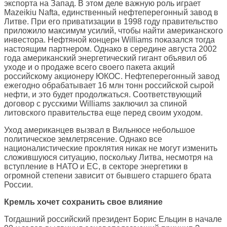
экспорта на Запад. В этом деле важную роль играет
Mazeikiu Nafta, единственный нефтеперегонный завод в
Литве. При его приватизации в 1998 году правительство
приложило максимум усилий, чтобы найти американского
инвестора. Нефтяной концерн Williams показался тогда
настоящим партнером. Однако в середине августа 2002
года американский энергетический гигант объявил об
уходе и о продаже всего своего пакета акций
российскому акционеру ЮКОС. Нефтеперегонный завод
ежегодно обрабатывает 16 млн тонн российской сырой
нефти, и это будет продолжаться. Соответствующий
договор с русскими Williams заключил за спиной
литовского правительства еще перед своим уходом.
Уход американцев вызвал в Вильнюсе небольшое
политическое землетрясение. Однако все
националистические проклятия никак не могут изменить
сложившуюся ситуацию, поскольку Литва, несмотря на
вступление в НАТО и ЕС, в секторе энергетики в
огромной степени зависит от бывшего старшего брата
России.
Кремль хочет сохранить свое влияние
Тогдашний российский президент Борис Ельцин в начале