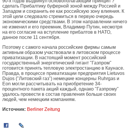
90-х годов выдвинул основополагающий принцип ?
сделать Прибалтику буферной зоной между Россией и
Западом и сохранить ее как российскую зону влияния. К
этой цели следовало стремиться в первую очередь
экономическими средствами. В этом направлении ничего
не изменил и его преемник, Владимир Путин, несмотря
на его согласие на вступление прибалтов в НАТО,
данное после 11 сентября.
Поэтому с самого начала российские фирмы самым
активным образом участвовали в литовском процессе
приватизации. В настоящий момент российский
государственный энергетический гигант "Газпром"
готовится принять тепловую электростанцию в Каунасе.
Правда, в процессе приватизации предприятия Lietuvos
Dujos ("Литовский газ") немецкие концерны Ruhrgas и
Eon могли рассчитывать на приобретение 34-
процентного пакета акций каждый, однако "Газпрому"
удалось провести в состав правления больше своих
людей, чем немецким компаниям.
Источник:
Berliner Zeitung