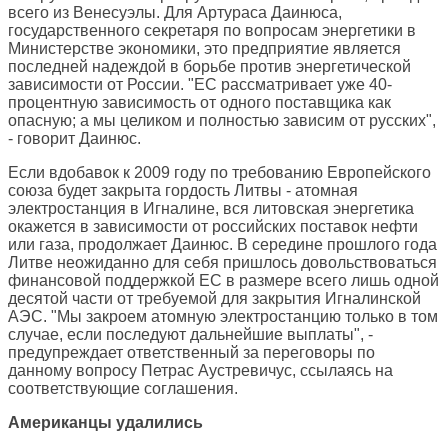
всего из Венесуэлы. Для Артураса Даинюса,
государственного секретаря по вопросам энергетики в
Министерстве экономики, это предприятие является
последней надеждой в борьбе против энергетической
зависимости от России. "ЕС рассматривает уже 40-
процентную зависимость от одного поставщика как
опасную; а мы целиком и полностью зависим от русских",
- говорит Даинюс.
Если вдобавок к 2009 году по требованию Европейского
союза будет закрыта гордость Литвы - атомная
электростанция в Игналине, вся литовская энергетика
окажется в зависимости от российских поставок нефти
или газа, продолжает Даинюс. В середине прошлого года
Литве неожиданно для себя пришлось довольствоваться
финансовой поддержкой ЕС в размере всего лишь одной
десятой части от требуемой для закрытия Игналинской
АЭС. "Мы закроем атомную электростанцию только в том
случае, если последуют дальнейшие выплаты", -
предупреждает ответственный за переговоры по
данному вопросу Петрас Аустревичус, ссылаясь на
соответствующие соглашения.
Американцы удалились