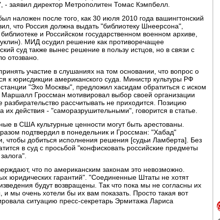
, - заявил директор Метрополитен Томас Кэмпбелл.
был наложен после того, как 30 июля 2010 года вашингтонский
ил, что Россия должна выдать "библиотеку Шнеерсона",
 библиотеке и Российском государственном военном архиве,
уклин). МИД осудил решение как противоречащее
кий суд также вынес решение в пользу истцов, но в связи с
о отозвано.
ринять участие в слушаниях на том основании, что вопрос о
ся к юрисдикции американского суда. Министр культуры РФ
станции "Эхо Москвы", предложил хасидам обратиться с иском
ч" Маршалл Гроссман мотивировал выбор своей организации
ое разбирательство рассчитывать не приходится. Позицию
 а их действия - "саморазрушительными", говорится в статье.
нные в США культурные ценности могут быть арестованы.
разом подтвердил в понедельник и Гроссман: "Хабад"
, чтобы добиться исполнения решения [судьи Ламберта]. Без
братится в суд с просьбой "конфисковать российские предметы
залога".
ерждают, что по американским законам это невозможно.
ых юридических гарантий". "Соединенные Штаты не хотят
изведения будут возвращены. Так что пока мы не согласны их
, и мы очень хотели бы их вам показать. Просто такая вот
тировала ситуацию пресс-секретарь Эрмитажа Лариса