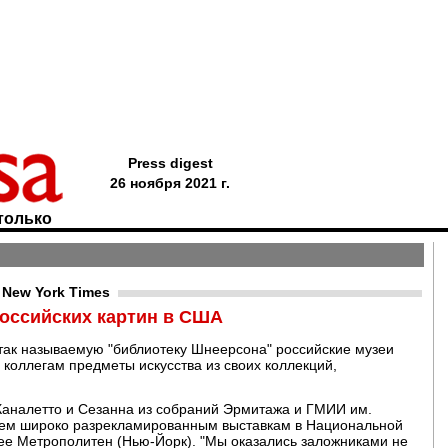
Press digest
26 ноября 2021 г.
только
New York Times
российских картин в США
 так называемую "библиотеку Шнеерсона" российские музеи
коллегам предметы искусства из своих коллекций,
, Каналетто и Сезанна из собраний Эрмитажа и ГМИИ им.
рем широко разрекламированным выставкам в Национальной
зее Метрополитен (Нью-Йорк). "Мы оказались заложниками не