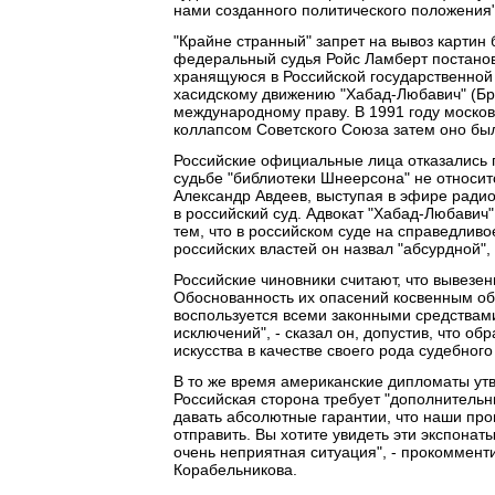
нами созданного политического положения"
"Крайне странный" запрет на вывоз картин 
федеральный судья Ройс Ламберт постанов
хранящуюся в Российской государственной
хасидскому движению "Хабад-Любавич" (Бр
международному праву. В 1991 году московс
коллапсом Советского Союза затем оно был
Российские официальные лица отказались п
судьбе "библиотеки Шнеерсона" не относит
Александр Авдеев, выступая в эфире радио
в российский суд. Адвокат "Хабад-Любави
тем, что в российском суде на справедлив
российских властей он назвал "абсурдной",
Российские чиновники считают, что вывезе
Обоснованность их опасений косвенным об
воспользуется всеми законными средствами
исключений", - сказал он, допустив, что о
искусства в качестве своего рода судебного 
В то же время американские дипломаты утв
Российская сторона требует "дополнительн
давать абсолютные гарантии, что наши про
отправить. Вы хотите увидеть эти экспонаты
очень неприятная ситуация", - прокоммен
Корабельникова.