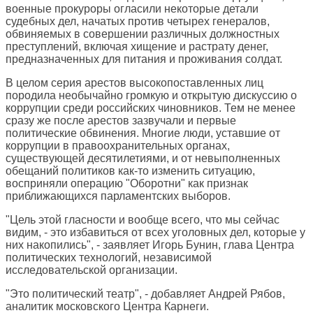
военные прокуроры огласили некоторые детали
судебных дел, начатых против четырех генералов,
обвиняемых в совершении различных должностных
преступлений, включая хищение и растрату денег,
предназначенных для питания и проживания солдат.
В целом серия арестов высокопоставленных лиц
породила необычайно громкую и открытую дискуссию о
коррупции среди российских чиновников. Тем не менее
сразу же после арестов зазвучали и первые
политические обвинения. Многие люди, уставшие от
коррупции в правоохранительных органах,
существующей десятилетиями, и от невыполненных
обещаний политиков как-то изменить ситуацию,
восприняли операцию "Оборотни" как признак
приближающихся парламентских выборов.
"Цель этой гласности и вообще всего, что мы сейчас
видим, - это избавиться от всех уголовных дел, которые у
них накопились", - заявляет Игорь Бунин, глава Центра
политических технологий, независимой
исследовательской организации.
"Это политический театр", - добавляет Андрей Рябов,
аналитик московского Центра Карнеги.