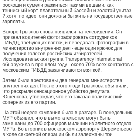
роскоши и сумели разжиться такими вещами, как
теннисный корт, плавательный бассейн и золотой унитаз
? хотя, по идее, они должны бы жить на государственные
зарплаты.
Вскоре Грызлов снова появился на телевидении. Он
призвал водителей фотографировать сотрудников
ГИБДД, требующих взятки, и передавать фотографии в
министерство внутренних дел - еще один крючок для
получения голосов российских избирателей.
Исследовательская группа Transparency International
обнаружила в прошлом году - около 70% всех контактов с
московским ГИБДД заканчиваются взяткой.
Затем были арестованы два генерала министерства
внутренних дел. После этого люди Грызлова объявили,
что раскрыли сенсационное убийство депутата
Юшенкова, утверждая, что его заказал политический
соперник из его партии.
На этой неделе кампания была в разгаре. В понедельник
МУР объявил, что в вымогательстве могут быть
замешаны до 700 офицеров милиции из элитного отдела
МУРа. Во вторник в московском аэропорту Шереметьево
в ходе секретной операции были задержаны три