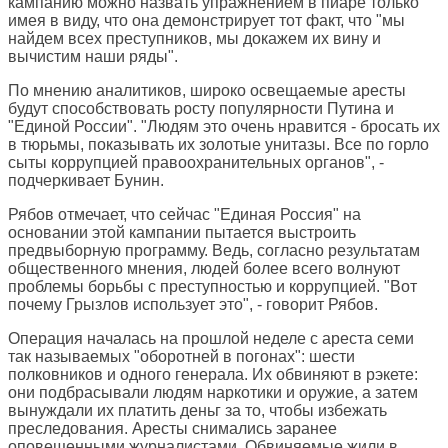
кампанию можно назвать упражнением в пиаре только
имея в виду, что она демонстрирует тот факт, что "мы
найдем всех преступников, мы докажем их вину и
вычистим наши ряды".
По мнению аналитиков, широко освещаемые аресты
будут способствовать росту популярности Путина и
"Единой России". "Людям это очень нравится - бросать их
в тюрьмы, показывать их золотые унитазы. Все по горло
сыты коррупцией правоохранительных органов", -
подчеркивает Бунин.
Рябов отмечает, что сейчас "Единая Россия" на
основании этой кампании пытается выстроить
предвыборную программу. Ведь, согласно результатам
общественного мнения, людей более всего волнуют
проблемы борьбы с преступностью и коррупцией. "Вот
почему Грызлов использует это", - говорит Рябов.
Операция началась на прошлой неделе с ареста семи
так называемых "оборотней в погонах": шести
полковников и одного генерала. Их обвиняют в рэкете:
они подбрасывали людям наркотики и оружие, а затем
вынуждали их платить деньг за то, чтобы избежать
преследования. Аресты снимались заранее
оповещенными журналистами. Обвиняемые жили в