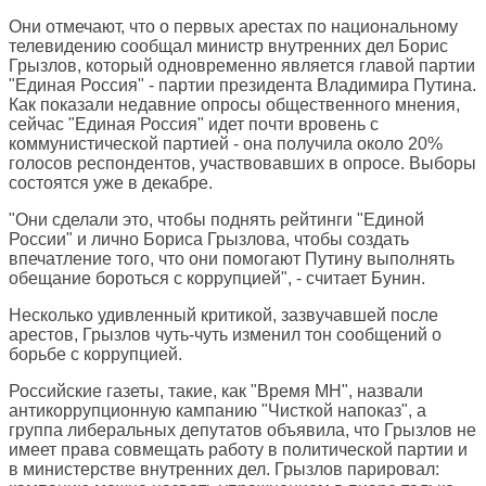
Они отмечают, что о первых арестах по национальному
телевидению сообщал министр внутренних дел Борис
Грызлов, который одновременно является главой партии
"Единая Россия" - партии президента Владимира Путина.
Как показали недавние опросы общественного мнения,
сейчас "Единая Россия" идет почти вровень с
коммунистической партией - она получила около 20%
голосов респондентов, участвовавших в опросе. Выборы
состоятся уже в декабре.
"Они сделали это, чтобы поднять рейтинги "Единой
России" и лично Бориса Грызлова, чтобы создать
впечатление того, что они помогают Путину выполнять
обещание бороться с коррупцией", - считает Бунин.
Несколько удивленный критикой, зазвучавшей после
арестов, Грызлов чуть-чуть изменил тон сообщений о
борьбе с коррупцией.
Российские газеты, такие, как "Время МН", назвали
антикоррупционную кампанию "Чисткой напоказ", а
группа либеральных депутатов объявила, что Грызлов не
имеет права совмещать работу в политической партии и
в министерстве внутренних дел. Грызлов парировал: