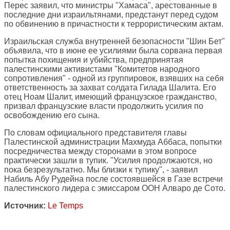
Перес заявил, что министры "Хамаса", арестованные в
последние дни израильтянами, предстанут перед судом
по обвинению в причастности к террористическим актам.
Израильская служба внутренней безопасности "Шин Бет"
объявила, что в июне ее усилиями была сорвана первая
попытка похищения и убийства, предпринятая
палестинскими активистами "Комитетов народного
сопротивления" - одной из группировок, взявших на себя
ответственность за захват солдата Гилада Шалита. Его
отец Ноам Шалит, имеющий французское гражданство,
призвал французские власти продолжить усилия по
освобождению его сына.
По словам официального представителя главы
Палестинской администрации Махмуда Аббаса, попытки
посредничества между сторонами в этом вопросе
практически зашли в тупик. "Усилия продолжаются, но
пока безрезультатно. Мы близки к тупику", - заявил
Набиль Абу Рудейна после состоявшейся в Газе встречи
палестинского лидера с эмиссаром ООН Алваро де Сото.
Источник:
Le Temps