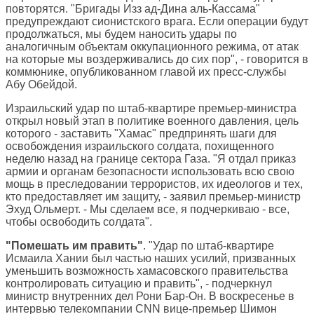
повторятся. "Бригады Изз ад-Дина аль-Кассама"
предупреждают сионистского врага. Если операции будут
продолжаться, мы будем наносить удары по
аналогичным объектам оккупационного режима, от атак
на которые мы воздерживались до сих пор", - говорится в
коммюнике, опубликованном главой их пресс-службы
Абу Обейдой.
Израильский удар по штаб-квартире премьер-министра
открыл новый этап в политике военного давления, цель
которого - заставить "Хамас" предпринять шаги для
освобождения израильского солдата, похищенного
неделю назад на границе сектора Газа. "Я отдал приказ
армии и органам безопасности использовать всю свою
мощь в преследовании террористов, их идеологов и тех,
кто предоставляет им защиту, - заявил премьер-министр
Эхуд Ольмерт. - Мы сделаем все, я подчеркиваю - все,
чтобы освободить солдата".
"Помешать им править"
. "Удар по штаб-квартире
Исмаила Хании был частью наших усилий, призванных
уменьшить возможность хамасовского правительства
контролировать ситуацию и править", - подчеркнул
министр внутренних дел Рони Бар-Он. В воскресенье в
интервью телекомпании CNN вице-премьер Шимон