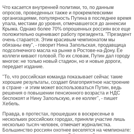
Что касается внутренней политики, то, по данным
опросов, проведенных также и прокремлевскими
организациями, популярность Путина в последнее время
упала, местами до уровня, отмечавшегося до аннексии
Крыма. Однако более 70% опрошенных россиян все еще
положительно оценивают работу президента. "Президент
очень старается. Этим красивым чемпионатом мы
обязаны ему", - говорит Нина Запольская, продавщица
подсолнечного масла на рынке в Ростове-на-Дону. Ее
коллеги кивают головой. По их словам, Путин дал городу
многое: не только новый стадион, но и новые дороги,
передает издание.
"То, что российская команда показывает сейчас такие
хорошие результаты, создает благоприятное настроение
в стране - и этим может воспользоваться Путин, ведь
решения о повышении пенсионного возраста и НДС
беспокоят и Нину Запольскую, и ее коллег", - пишет
Хебель.
Правда, в протестах, прошедших в воскресенье в
нескольких российских городах, приняли участие лишь
несколько тысяч человек, отмечает журналистка.
Большинство россиян охотнее веселятся на чемпионате: