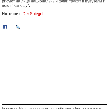
рисуют на лице национальный флаг, трубят в вувузелы и
поют "Катюшу".
Источник:
Der Spiegel
Inopressa: Иностранная пресса о событиях в России и в мире