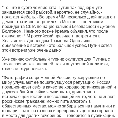
"То, что в суете чемпионата Путин так подчеркнуто
занимается свой работой, вероятно, не случайно, -
полагает Хебель. - Во время ЧМ несколько дней назад он
демонстративно встретился в Москве с советником
президента США по национальной безопасности Джоном
Болтоном. Немного позже Кремль объявил, что после
окончания ЧМ российский президент встретится в
Хельсинки с Дональдом Трампом. Одно лишь
объявление о встрече - это большой успех, Путин хотел
этой встречи уже очень давно".
Уже сейчас футбольный турнир окупился для Путина с
точки зрения как внешней, так и внутренней политики,
отмечает журналистка.
"Фотографии современной России, курсирующие по
миру, улучшают ее пошатнувшуюся репутацию. Россия
позиционирует себя в качестве хорошо организованной и
дружелюбной хозяйки чемпионата, приветливо
встречающей гостей и позволяющей им то, чего не знают
российские граждане: можно пить алкоголь в
общественных местах, можно забираться на памятники и
фонари, спать на газонах и превращать центры городов
в места для долгих вечеринок", - говорится в публикации.