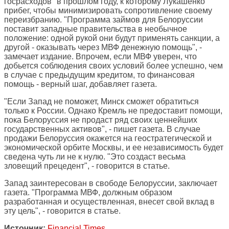
госрасходов" в прошлом году, к которому Лукашенко
прибег, чтобы минимизировать сопротивление своему
переизбранию. "Программа займов для Белоруссии
поставит западные правительства в необычное
положение: одной рукой они будут применять санкции, а
другой - оказывать через МВФ денежную помощь", -
замечает издание. Впрочем, если МВФ уверен, что
добьется соблюдения своих условий более успешно, чем
в случае с предыдущим кредитом, то финансовая
помощь - верный шаг, добавляет газета.
"Если Запад не поможет, Минск сможет обратиться
только к России. Однако Кремль не предоставит помощи,
пока Белоруссия не продаст ряд своих ценнейших
государственных активов", - пишет газета. В случае
продажи Белоруссия окажется на геостратегической и
экономической орбите Москвы, и ее независимость будет
сведена чуть ли не к нулю. "Это создаст весьма
зловещий прецедент", - говорится в статье.
Запад заинтересован в свободе Белоруссии, заключает
газета. "Программа МВФ, должным образом
разработанная и осуществленная, внесет свой вклад в
эту цель", - говорится в статье.
Источник:
Financial Times