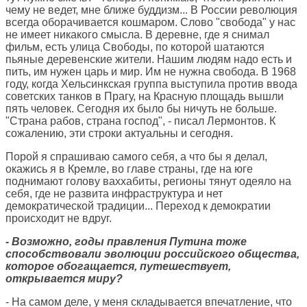
чему не ведет, мне ближе буддизм... В России революция
всегда оборачивается кошмаром. Слово "свобода" у нас
не имеет никакого смысла. В деревне, где я снимал
фильм, есть улица Свободы, по которой шатаются
пьяные деревенские жители. Нашим людям надо есть и
пить, им нужен царь и мир. Им не нужна свобода. В 1968
году, когда Хельсинкская группа выступила против ввода
советских танков в Прагу, на Красную площадь вышли
пять человек. Сегодня их было бы ничуть не больше.
"Страна рабов, страна господ", - писал Лермонтов. К
сожалению, эти строки актуальны и сегодня.
Порой я спрашиваю самого себя, а что бы я делал,
окажись я в Кремле, во главе страны, где на юге
поднимают голову ваххабиты, регионы тянут одеяло на
себя, где не развита инфраструктура и нет
демократической традиции... Переход к демократии
происходит не вдруг.
- Возможно, годы правления Путина тоже
способствовали эволюции российского общества,
которое обогащается, путешествует,
открывается миру?
- На самом деле, у меня складывается впечатление, что