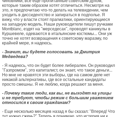
чиновники, все еще пропитанные советским духом,
которые таким образом хотят отличиться. Несмотря на
это, я предпочитаю что-то делать на телевидении, чем
уходить в диссидентство и запираться в подполье. Я
вижу, что у власти стоят прагматики, ориентирующиеся
на западную модель. Наши руководители пишут ручками
Montblanc, ездят на "мерседесах", проводят каникулы в
Куршевеле, одеваются в итальянские костюмы... Они уж
точно не хотят возвращения к советскому маразму, по
крайней мере, я надеюсь.
- Значит, вы будете голосовать за Дмитрия
Медведева?
- Я надеюсь, что он будет более либерален. Он руководил
"Газпромом", это капиталист, он знает, что такое деньги...
Но мне не нравятся эти выборы, где на самом деле нет
никакой альтернативы, где все остальные кандидаты
просто смешны. Я не люблю, когда решают за меня.
- Почему такие люди, как вы, не выходят на улицы
и не требуют, чтобы режим с большим уважением
относился к своим гражданам?
- Еще несколько месяцев назад я бы сказал: "Вперед! Что
тут нужно сжечь?" Теперь я понимаю, что истерия ни к