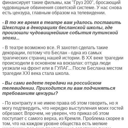
финансирует такие фильмы, как "Груз 200", бросающий
чудовищные обвинения советской системе. У нас снова
есть цензура, главным образом на телевидении.
- В то же время в театре вам удалось поставить
Шекспира в декорациях бесланской школы, где
произошли чудовищнейшие события путинской
эпохи...
- В театре возможно все. Я захотел сделать такие
декорации, потому что Беслан - одна из самых
трагических страниц нашей истории. В XX веке трагедии
происходили в основном на вокзалах: оттуда люди
уезжали на фронт или в ГУЛАГ... После Беслана местом
трагедии XXI века стала школа.
- Вы сами ведете передачи на российском
телевидении. Приходится ли вам подчиняться
требованиям цензуры?
- По контракту я не имею права об этом говорить, но я
могу подтвердить, что нередко выступления моих гостей
обрезают. Впрочем, не уверен, что приказ об этом
поступает с самого верха, из Кремля. Проблема скорее в
том, что на каждом уровне общества есть мелкие