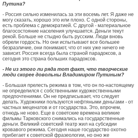
Путина?
- Россия сильно изменилась за эти восемь лет. Я даже не
могу сказать, хорошо это или плохо. С одной стороны,
есть проблема с демократией. С другой - материальное
благосостояние населения улучшается. Деньги текут
рекой. Больше не стыдно быть русским. Люди вновь
обрели гордость. Но они испытывают все большее
безразличие, они понимают, что от них уже ничего не
зависит. Россия всегда была страной парадоксов, а
сегодня это страна больших парадоксов.
- Не из этого ли ряда тот факт, что творческие
люди скорее довольны Владимиром Путиным?
- Большая прелесть режима в том, что он по-настоящему
не определился с собственными художественными
предпочтениями. Он не предписывает, что следует
делать. Художники пользуются нефтяными деньгами - от
частных меценатов и от государства. Это, впрочем,
отнюдь не ново. Еще в советские времена великие
фильмы Тарковского снимались на государственные
деньги. Великий советский театр жил на субсидии
кровавого режима. Сегодня наше государство охотно
прибегает к советской фразеологии, но оно же