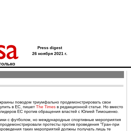
Press digest
26 ноября 2021 г.
только
 Украины поводом триумфально продемонстрировать свои
упить в ЕС, пишет
The Times
в редакционной статье. Но вместо
ы лидеров ЕС против обращения властей с Юлией Тимошенко.
итики с футболом, но международные спортивные мероприятия
к продемонстрировали протесты против проведения "Гран-при
проведения таких мероприятий должны получать лишь те