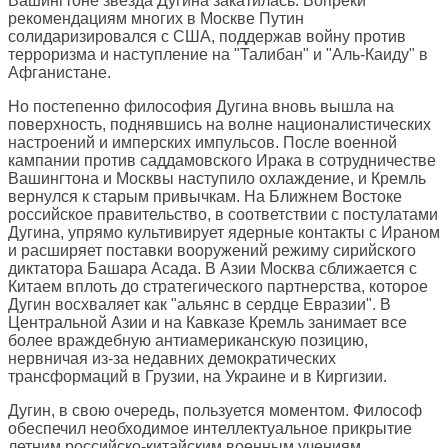
Вашингтоне звезда Дугина закатилась. Вопреки
рекомендациям многих в Москве Путин
солидаризировался с США, поддержав войну против
терроризма и наступление на "Талибан" и "Аль-Каиду" в
Афганистане.
Но постепенно философия Дугина вновь вышла на
поверхность, поднявшись на волне националистических
настроений и имперских импульсов. После военной
кампании против саддамовского Ирака в сотрудничестве
Вашингтона и Москвы наступило охлаждение, и Кремль
вернулся к старым привычкам. На Ближнем Востоке
российское правительство, в соответствии с постулатами
Дугина, упрямо культивирует ядерные контакты с Ираном
и расширяет поставки вооружений режиму сирийского
диктатора Башара Асада. В Азии Москва сближается с
Китаем вплоть до стратегического партнерства, которое
Дугин восхваляет как "альянс в сердце Евразии". В
Центральной Азии и на Кавказе Кремль занимает все
более враждебную антиамериканскую позицию,
нервничая из-за недавних демократических
трансформаций в Грузии, на Украине и в Киргизии.
Дугин, в свою очередь, пользуется моментом. Философ
обеспечил необходимое интеллектуальное прикрытие
летним российско-китайским военным учениям,