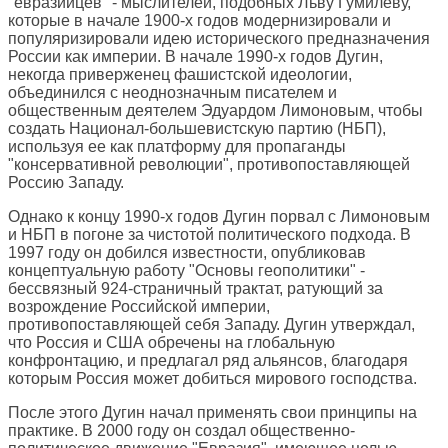
"евразийцев" - мыслителей, подобных Льву Гумилеву,
которые в начале 1900-х годов модернизировали и
популяризировали идею исторического предназначения
России как империи. В начале 1990-х годов Дугин,
некогда приверженец фашистской идеологии,
объединился с неоднозначным писателем и
общественным деятелем Эдуардом Лимоновым, чтобы
создать Национал-большевистскую партию (НБП),
используя ее как платформу для пропаганды
"консервативной революции", противопоставляющей
Россию Западу.
Однако к концу 1990-х годов Дугин порвал с Лимоновым
и НБП в погоне за чистотой политического подхода. В
1997 году он добился известности, опубликовав
концептуальную работу "Основы геополитики" -
бессвязный 924-страничный трактат, ратующий за
возрождение Российской империи,
противопоставляющей себя Западу. Дугин утверждал,
что Россия и США обречены на глобальную
конфронтацию, и предлагал ряд альянсов, благодаря
которым Россия может добиться мирового господства.
После этого Дугин начал применять свои принципы на
практике. В 2000 году он создал общественно-