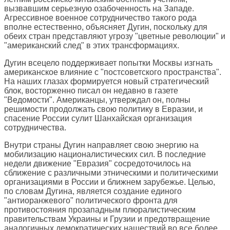
вызвавшим серьезную озабоченность на Западе.
Агрессивное военное сотрудничество такого рода
вполне естественно, объясняет Дугин, поскольку для
обеих стран представляют угрозу "цветные революции" и
"американский след" в этих трансформациях.
Дугин всецело поддерживает попытки Москвы изгнать
американское влияние с "постсоветского пространства".
На наших глазах формируется новый стратегический
блок, восторженно писал он недавно в газете
"Ведомости". Американцы, утверждал он, полны
решимости продолжать свою политику в Евразии, и
спасение России сулит Шанхайская организация
сотрудничества.
Внутри страны Дугин направляет свою энергию на
мобилизацию националистических сил. В последние
недели движение "Евразия" сосредоточилось на
сближение с различными этническими и политическими
организациями в России и ближнем зарубежье. Целью,
по словам Дугина, является создание единого
"антиоранжевого" политического фронта для
противостояния прозападным плюралистическим
правительствам Украины и Грузии и предотвращение
аналогичных демократических нашествий во все более