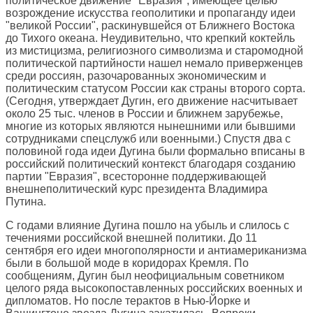
политическое движение "Евразия", имеющее целью
возрождение искусства геополитики и пропаганду идеи
"великой России", раскинувшейся от Ближнего Востока
до Тихого океана. Неудивительно, что крепкий коктейль
из мистицизма, религиозного символизма и старомодной
политической партийности нашел немало приверженцев
среди россиян, разочарованных экономическим и
политическим статусом России как страны второго сорта.
(Сегодня, утверждает Дугин, его движение насчитывает
около 25 тыс. членов в России и ближнем зарубежье,
многие из которых являются нынешними или бывшими
сотрудниками спецслужб или военными.) Спустя два с
половиной года идеи Дугина были формально вписаны в
российский политический контекст благодаря созданию
партии "Евразия", всесторонне поддерживающей
внешнеполитический курс президента Владимира
Путина.
С годами влияние Дугина пошло на убыль и слилось с
течениями российской внешней политики. До 11
сентября его идеи многополярности и антиамериканизма
были в большой моде в коридорах Кремля. По
сообщениям, Дугин был неофициальным советником
целого ряда высокопоставленных российских военных и
дипломатов. Но после терактов в Нью-Йорке и