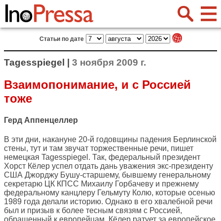
Статьи по дате
Tagesspiegel |
3 ноября 2009 г.
Взаимопонимание, и с Россией
тоже
Герд Аппенцеллер
В эти дни, накануне 20-й годовщины падения Берлинской
стены, тут и там звучат торжественные речи, пишет
немецкая
Tagesspiegel
. Так, федеральный президент
Хорст Кёлер успел отдать дань уважения экс-президенту
США Джорджу Бушу-старшему, бывшему генеральному
секретарю ЦК КПСС Михаилу Горбачеву и прежнему
федеральному канцлеру Гельмуту Колю, которые осенью
1989 года делали историю. Однако в его хвалебной речи
был и призыв к более тесным связям с Россией,
обращенный к европейцам. Кёлер ратует за европейское