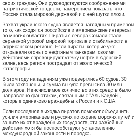
своих граждан. Они руководствуются соображениями
патриотической гордости, намерением показать, что
Россия стала мировой державой и с ней шутки плохи.
Захват украинского судна является наглядным примером
того, как сходятся российские и американские интересы
во многих областях. Пираты с севера Сомали стали
серьезной угрозой мировой торговле и стабильности в
африканском регионе. Если пираты, которые уже
открывали огонь по нефтяным танкерам, своими
действиями спровоцируют утечку нефти в Аденский
залив, весь регион пострадает от экологической
катастрофы.
В этом году нападениям уже подверглись 60 судов, 30
были захвачены, и сумма выкупа превысила 30 млн
долларов. Неисчислимое количество этих средств было
направлено фанатикам, связанным с "Аль-Каидой",
которые одинаково враждебны к России и к США.
Если последняя выходка пиратов поможет объединить
усилия американцев и русских по охране морских путей и
защите их от враждебных государств, эти разбойные
действия хотя бы поспособствуют установлению
международной законности и порядка.