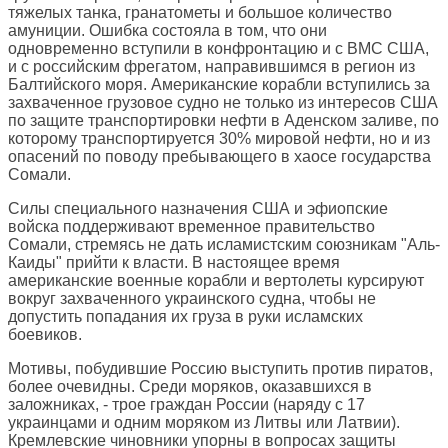
тяжелых танка, гранатометы и большое количество
амуниции. Ошибка состояла в том, что они
одновременно вступили в конфронтацию и с ВМС США,
и с российским фрегатом, направившимся в регион из
Балтийского моря. Американские корабли вступились за
захваченное грузовое судно не только из интересов США
по защите транспортировки нефти в Аденском заливе, по
которому транспортируется 30% мировой нефти, но и из
опасений по поводу пребывающего в хаосе государства
Сомали.
Силы специального назначения США и эфиопские
войска поддерживают временное правительство
Сомали, стремясь не дать исламистским союзникам "Аль-
Каиды" прийти к власти. В настоящее время
американские военные корабли и вертолеты курсируют
вокруг захваченного украинского судна, чтобы не
допустить попадания их груза в руки исламских
боевиков.
Мотивы, побудившие Россию выступить против пиратов,
более очевидны. Среди моряков, оказавшихся в
заложниках, - трое граждан России (наряду с 17
украинцами и одним моряком из Литвы или Латвии).
Кремлевские чиновники упорны в вопросах защиты