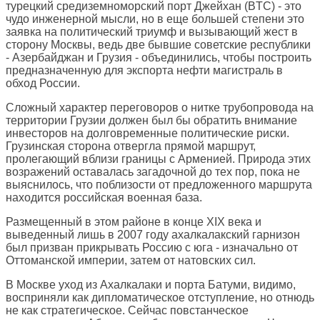
турецкий средиземноморский порт Джейхан (BTC) - это
чудо инженерной мысли, но в еще большей степени это
заявка на политический триумф и вызывающий жест в
сторону Москвы, ведь две бывшие советские республики
- Азербайджан и Грузия - объединились, чтобы построить
предназначенную для экспорта нефти магистраль в
обход России.
Сложный характер переговоров о нитке трубопровода на
территории Грузии должен был бы обратить внимание
инвесторов на долговременные политические риски.
Грузинская сторона отвергла прямой маршрут,
пролегающий вблизи границы с Арменией. Природа этих
возражений оставалась загадочной до тех пор, пока не
выяснилось, что поблизости от предложенного маршрута
находится российская военная база.
Размещенный в этом районе в конце XIX века и
выведенный лишь в 2007 году ахалкалакский гарнизон
был призван прикрывать Россию с юга - изначально от
Оттоманской империи, затем от натовских сил.
В Москве уход из Ахалкалаки и порта Батуми, видимо,
восприняли как дипломатическое отступление, но отнюдь
не как стратегическое. Сейчас повстанческое