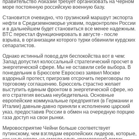
правительство Абхазии требует организовать на Черном
море постоянную российскую военную базу.
Становится очевидно, что грузинский маршрут экспорта
нефти в Средиземноморье уязвим, подконтролен России
и в дальнейшем будет становиться все менее надежным.
ВТС перестал функционировать в августе - после
взрыва, в организации которого турки обвинили курдских
сепаратистов.
Однако истинный повод для беспокойства вот в чем:
Запад допустил колоссальный стратегический просчет в
энергетической сфере. Мы не оставили себе выбора. В
понедельник в Брюсселе Евросоюз заявил Москве
вздорный протест, пригрозив отсрочить переговоры по
торговому соглашению. Брюссель страстно желает
выступить единым фронтом в энергетической сфере, но
его стратегия весьма неубедительна. Основные
европейские коммунальные предприятия (в Германии и
Италии) давным-давно приняли к исполнению царский
указ, предоставив России в обмен на очередную порцию
газа доступ на свои рынки.
Мировосприятие Чейни больше соответствует
путинскому, чем взглядам европейских лидеров, которые,