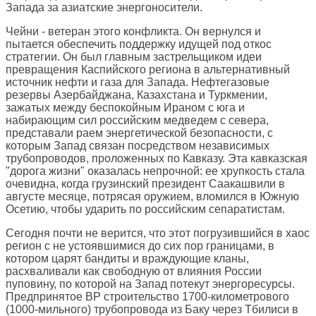
Запада за азиатские энергоносители.
Чейни - ветеран этого конфликта. Он вернулся и
пытается обеспечить поддержку идущей под откос
стратегии. Он был главным застрельщиком идеи
превращения Каспийского региона в альтернативный
источник нефти и газа для Запада. Нефтегазовые
резервы Азербайджана, Казахстана и Туркмении,
зажатых между беспокойным Ираном с юга и
набирающим сил российским медведем с севера,
представали раем энергетической безопасности, с
которым Запад связан посредством независимых
трубопроводов, проложенных по Кавказу. Эта кавказская
"дорога жизни" оказалась непрочной: ее хрупкость стала
очевидна, когда грузинский президент Саакашвили в
августе месяце, потрясая оружием, вломился в Южную
Осетию, чтобы ударить по российским сепаратистам.
Сегодня почти не верится, что этот погрузившийся в хаос
регион с не устоявшимися до сих пор границами, в
котором царят бандиты и враждующие кланы,
расхваливали как свободную от влияния России
пуповину, по которой на Запад потекут энергоресурсы.
Предпринятое ВР строительство 1700-километрового
(1000-мильного) трубопровода из Баку через Тбилиси в