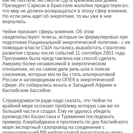
как ни пыхтели, не смогли сдуть кремлевский домик.
Президент Саркози в Брюсселе жалобно предостерегал,
что мир не должен возвращаться в эпоху сфер влияния.
Но если речь идет об энергетике, то мы уже в нее
вернулись.
Чейни признает сферы влияния. Об этом
свидетельствуют тезисы, которые он формулировал при
подготовке Национальной энергетической политики - с ее
помощью власти США пытались выработать стратегию
развития страны после событий 11 сентября 2001 года.
Программа была представлена как способ сделать
Америку более независимой в энергетическом
отношении, но на самом деле речь шла о поиске
союзников, которые могли бы стать альтернативой
России и заговорщикам из ОПЕК в энергетической
сфере. Их собирались искать в Западной Африке и
Каспийском бассейне.
Справедливости ради надо сказать, что Чейни по
крайней мере осознает проблему, которую сам же по
большей части и создал. Ему не удалось убедить
руководство Казахстана и Туркмении последовать
примеру Азербайджана и проложить по дну Каспийского
моря экспортный газопровод на соединение с
принадлежащей ВР нефтегазовой магистралью через