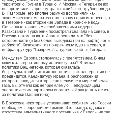
территорию Грузии в Турцию. И Москва, и Тегеран резко
воспротивились проекту транскаспийского трубопровода.
В "Газпроме" его вполне разумно восприняли как
экономическое вмешательство в зону своих интересов, а
в Тегеране - как вторжение Запада в иранские воды.
Связанные клановыми соображениями лидеры
Казахстана и Туркмении посмотрели сначала на север, в
Россию, потом на юг, в Иран, и решили, что "без
осторожности (и без более выгодных цен на нефть) нет и
доблести". Казахский газ по-прежнему идет на север, в
инфраструктуру "Газпрома", а туркменский - в Тегеран.
Между тем Европа столкнулась с препятствием. В чем
ключ к альтернативному источнику газа? В тисках
политики Вашингтона, которая оказалась
безрезультатной, никаких энергетических альтернатив не
предвидится. Кандидатуру Ирана, в распоряжении
которого находятся вторые по величине в мире объемы
газа, мы отмели как неприемлемую. Неподходящим
энергетическим партнером остается и Ирак (опять же из-
за политики Вашингтона).
В Брюсселе некоторые успокаивают себя тем, что России
необходимы европейские рынки. Это правда, однако в
отсутствие альтернативного поставщика у Европы не так