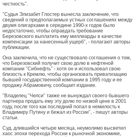
честность".
"Судья Элизабет Глостер вынесла заключение, что
сведений о предполагаемых устных соглашениях между
двумя олигархами в середине 1990-х годов было
недостаточно, чтобы оправдать требование
Березовского выплатить ему миллиарды в качестве
компенсации за нанесенный ущерб", - полагают авторы
публикации.
Она заключила, что не существовало соглашения о том,
что Березовский получит свою долю в нефтяной
компании "Сибнефть" - хотя он и использовал свою
близость к Кремлю, чтобы организовать приватизацию
бывшей государственной компании в 1995 году и ее
продажу Абрамовичу, сообщает издание.
"Владелец "Челси" также не вынуждал своего бывшего
партнера продать ему эту долю по низкой цене в 2001
году, после того как последний попал в немилость к
Владимиру Путину и бежал из России", - пишут авторы
статьи.
Суд, длившийся четыре месяца, неумолимо высветил
хаос эпохи перехода России к рыночной экономике,