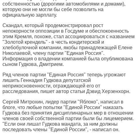
собственностью (дорогими автомобилями и домами),
которую они не могли бы себе позволить на
официальную зарплату.
Скандал, который продемонстрировал рост
непокорности оппозиции в Госдуме и обеспокоенность
этим Кремля, похоже, стал ассоциироваться с названием
"Золотой крендель" - в честь кондитерской и
хлебобулочной компании, якобы принадлежащей Елене
Николаевой, члену партии "Единая Россия".
Информация о владении компанией была опубликована
сыном Гудкова, Дмитрием.
Ряд членов партии "Единая Россия" теперь угрожают
лишить Геннадия Гудкова депутатской
неприкосновенности, ограждающей его от
расследования, пишет автор статьи Дэвид Херзенхорн.
Сергей Митрохин, лидер партии "Яблоко", написал в
блоге, что любые попытки "Единой России" наказать
Гудкова без принятия дисциплинарных мер в отношении
членов своей собственной партии были бы лицемерием.
"Если они лишат Гудкова мандата, за ним должны
последовать члены "Единой России", - написал он.