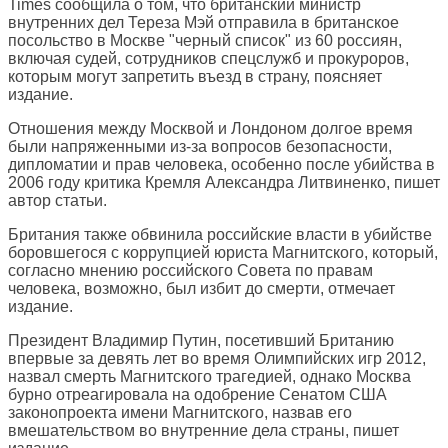
Times сообщила о том, что британский министр
внутренних дел Тереза Мэй отправила в британское
посольство в Москве "черный список" из 60 россиян,
включая судей, сотрудников спецслужб и прокуроров,
которым могут запретить въезд в страну, поясняет
издание.
Отношения между Москвой и Лондоном долгое время
были напряженными из-за вопросов безопасности,
дипломатии и прав человека, особенно после убийства в
2006 году критика Кремля Александра Литвиненко, пишет
автор статьи.
Британия также обвинила российские власти в убийстве
боровшегося с коррупцией юриста Магнитского, который,
согласно мнению российского Совета по правам
человека, возможно, был избит до смерти, отмечает
издание.
Президент Владимир Путин, посетивший Британию
впервые за девять лет во время Олимпийских игр 2012,
назвал смерть Магнитского трагедией, однако Москва
бурно отреагировала на одобрение Сенатом США
законопроекта имени Магнитского, назвав его
вмешательством во внутренние дела страны, пишет