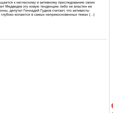
ращается к негласному и активному преследованию своих
ряет Медведев эту новую тенденцию либо не властен ее
роны, депутат Геннадий Гудков считает, что активисты
 глубоко копаются в самых неприкосновенных темах (...)