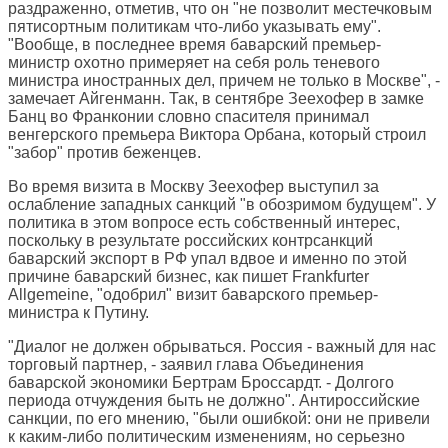
раздраженно, отметив, что он "не позволит местечковым
пятисортным политикам что-либо указывать ему".
"Вообще, в последнее время баварский премьер-
министр охотно примеряет на себя роль теневого
министра иностранных дел, причем не только в Москве", -
замечает Айгенманн. Так, в сентябре Зеехофер в замке
Банц во Франконии словно спасителя принимал
венгерского премьера Виктора Орбана, который строил
"забор" против беженцев.
Во время визита в Москву Зеехофер выступил за
ослабление западных санкций "в обозримом будущем". У
политика в этом вопросе есть собственный интерес,
поскольку в результате российских контрсанкций
баварский экспорт в РФ упал вдвое и именно по этой
причине баварский бизнес, как пишет
Frankfurter
Allgemeine
, "одобрил" визит баварского премьер-
министра к Путину.
"Диалог не должен обрываться. Россия - важный для нас
торговый партнер, - заявил глава Объединения
баварской экономики Бертрам Броссардт. - Долгого
периода отчуждения быть не должно". Антироссийские
санкции, по его мнению, "были ошибкой: они не привели
к каким-либо политическим изменениям, но серьезно