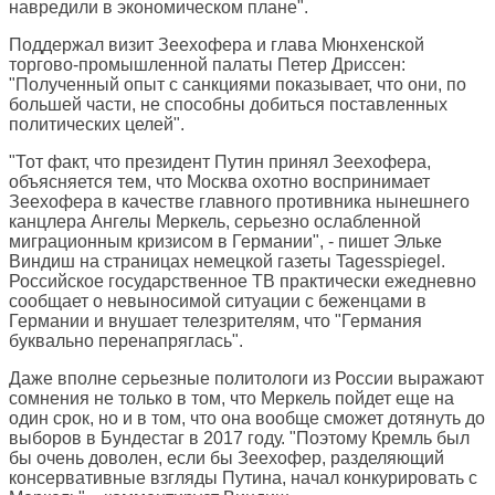
навредили в экономическом плане".
Поддержал визит Зеехофера и глава Мюнхенской
торгово-промышленной палаты Петер Дриссен:
"Полученный опыт с санкциями показывает, что они, по
большей части, не способны добиться поставленных
политических целей".
"Тот факт, что президент Путин принял Зеехофера,
объясняется тем, что Москва охотно воспринимает
Зеехофера в качестве главного противника нынешнего
канцлера Ангелы Меркель, серьезно ослабленной
миграционным кризисом в Германии", - пишет Эльке
Виндиш на страницах немецкой газеты
Tagesspiegel
.
Российское государственное ТВ практически ежедневно
сообщает о невыносимой ситуации с беженцами в
Германии и внушает телезрителям, что "Германия
буквально перенапряглась".
Даже вполне серьезные политологи из России выражают
сомнения не только в том, что Меркель пойдет еще на
один срок, но и в том, что она вообще сможет дотянуть до
выборов в Бундестаг в 2017 году. "Поэтому Кремль был
бы очень доволен, если бы Зеехофер, разделяющий
консервативные взгляды Путина, начал конкурировать с