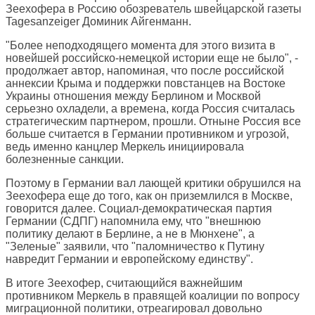
Зеехофера в Россию обозреватель швейцарской газеты
Tagesanzeiger
Доминик Айгенманн.
"Более неподходящего момента для этого визита в
новейшей российско-немецкой истории еще не было", -
продолжает автор, напоминая, что после российской
аннексии Крыма и поддержки повстанцев на Востоке
Украины отношения между Берлином и Москвой
серьезно охладели, а времена, когда Россия считалась
стратегическим партнером, прошли. Отныне Россия все
больше считается в Германии противником и угрозой,
ведь именно канцлер Меркель инициировала
болезненные санкции.
Поэтому в Германии вал лающей критики обрушился на
Зеехофера еще до того, как он приземлился в Москве,
говорится далее. Социал-демократическая партия
Германии (СДПГ) напомнила ему, что "внешнюю
политику делают в Берлине, а не в Мюнхене", а
"Зеленые" заявили, что "паломничество к Путину
навредит Германии и европейскому единству".
В итоге Зеехофер, считающийся важнейшим
противником Меркель в правящей коалиции по вопросу
миграционной политики, отреагировал довольно