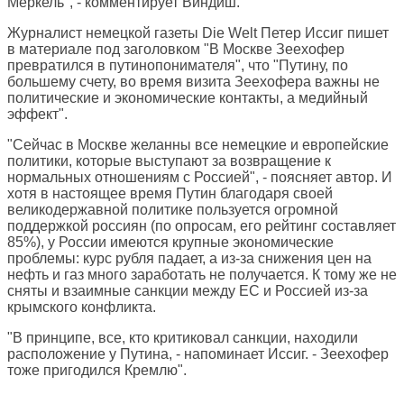
Меркель", - комментирует Виндиш.
Журналист немецкой газеты
Die Welt
Петер Иссиг пишет
в материале под заголовком "В Москве Зеехофер
превратился в путинопонимателя", что "Путину, по
большему счету, во время визита Зеехофера важны не
политические и экономические контакты, а медийный
эффект".
"Сейчас в Москве желанны все немецкие и европейские
политики, которые выступают за возвращение к
нормальных отношениям с Россией", - поясняет автор. И
хотя в настоящее время Путин благодаря своей
великодержавной политике пользуется огромной
поддержкой россиян (по опросам, его рейтинг составляет
85%), у России имеются крупные экономические
проблемы: курс рубля падает, а из-за снижения цен на
нефть и газ много заработать не получается. К тому же не
сняты и взаимные санкции между ЕС и Россией из-за
крымского конфликта.
"В принципе, все, кто критиковал санкции, находили
расположение у Путина, - напоминает Иссиг. - Зеехофер
тоже пригодился Кремлю".