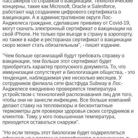
пассажиров со справкой о вакцинации. Технологические
концерны, такие как Microsoft, Oracle и Salesforce,
работают над созданием цифрового сертификата о
вакцинации. А в административном округе Лос-
Анджелеса граждане, сделавшие прививку от Covid-19,
могут скачать электронный сертификат о вакцинации на
свой iPhone. Не только при въезде в страну в аэропорту,
но также в кафе и ресторанах сертификат о вакцинации
скоро может стать обязательным", - пишет издание.
"Чем больше организаций будут требовать справку о
вакцинации, тем больше этот сертификат будет
приобретать характер пропускного документа. То, что
иммунизации сопутствует и биологизация общества, - это
тенденция, наблюдаемая уже несколько месяцев. У
сотрудников филиала сети фастфуда Subway в Лос-
Анджелесе ежедневно проверяется температура
устройством с технологией распознавания лиц для того,
чтобы они не занесли инфекцию. Все больше компаний
делают ставку на тепловизоры и бесконтактные
термометры для проверки здоровья своих сотрудников и
клиентов. Тому, у кого повышенная температура,
приходится оставаться снаружи".
"Но если теперь этот биологизм будет подкрепляться