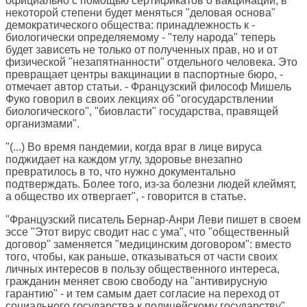
официально с помощью сертификатов о вакцинации, в
некоторой степени будет меняться "деловая основа"
демократического общества: принадлежность к -
биологически определяемому - "телу народа" теперь
будет зависеть не только от полученных прав, но и от
физической "незапятнанности" отдельного человека. Это
превращает центры вакцинации в паспортные бюро, -
отмечает автор статьи. - Французский философ Мишель
Фуко говорил в своих лекциях об "огосударствлении
биологического", "биовласти" государства, правящей
организмами".
"(...) Во время пандемии, когда враг в лице вируса
поджидает на каждом углу, здоровье внезапно
превратилось в то, что нужно документально
подтверждать. Более того, из-за болезни людей клеймят,
а общество их отвергает", - говорится в статье.
"Французский писатель Бернар-Анри Леви пишет в своем
эссе "Этот вирус сводит нас с ума", что "общественный
договор" заменяется "медицинским договором": вместо
того, чтобы, как раньше, отказываться от части своих
личных интересов в пользу общественного интереса,
гражданин меняет свою свободу на "антивирусную
гарантию" - и тем самым дает согласие на переход от
социального государства к полицейскому государству".