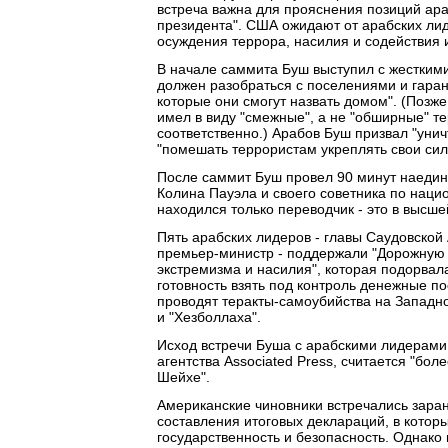
встреча важна для прояснения позиций ара
президента". США ожидают от арабских лид
осуждения террора, насилия и содействия 
В начале саммита Буш выступил с жесткими
должен разобраться с поселениями и гаран
которые они смогут назвать домом". (Позж
имел в виду "смежные", а не "обширные" те
соответственно.) Арабов Буш призвал "уни
"помешать террористам укреплять свои сил
После саммит Буш провел 90 минут наедин
Колина Пауэла и своего советника по наци
находился только переводчик - это в высш
Пять арабских лидеров - главы Саудовской
премьер-министр - поддержали "Дорожную 
экстремизма и насилия", которая подорва
готовность взять под контроль денежные п
проводят теракты-самоубийства на Западном
и "Хезболлаха".
Исход встречи Буша с арабскими лидерами 
агентства Associated Press, считается "бо
Шейхе".
Американские чиновники встречались зара
составления итоговых деклараций, в котор
государственность и безопасность. Однако 