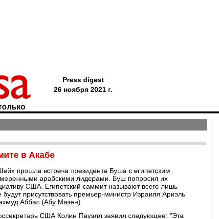
Press digest
26 ноября 2021 г.
только
мите в Акабе
Шейх прошла встреча президента Буша с египетским
умеренными арабскими лидерами. Буш попросил их
циативу США. Египетский саммит называют всего лишь
е будут присутствовать премьер-министр Израиля Ариэль
хмуд Аббас (Абу Мазен).
оссекретарь США Колин Пауэлл заявил следующее: "Эта