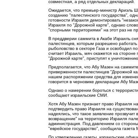
совместная, а ряд отдельных деклараций.
Ожидается, что премьер-министр Ариэль Ш
созданию "палестинского государства", одн
готовности Израиля демонтировать "незако
Израиля по "Дорожной карте", однако слов
"спорными территориями" на этот раз не пр
В преддверии саммита в Акабе Израиль сня
палестинцев, которым разрешено работать 
рыболовство в секторе Газа и освободил п
считает Израиль, мяч окажется на стороне 
"Дорожной карте", приступят к уничтожени
Предполагается, что Абу Мазен на саммит
приверженности палестинцев "Дорожной ка
нашем распоряжении средства для изменени
говорится в черновике декларации Абу Маз
Однако о намерении бороться с террорист
сообщают израильские СМИ.
Хотя Абу Мазен признает право Израиля на
подтвердить право Израиля на существован
надеялись, что такое заявление прозвучит в
возвращение" на территорию Израиля пале
администрация. Под давлением со сторон
"еврейское государство", сообщила газета M
По утверждению газеты, израильские офиц