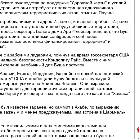
бского руководства по поддержке "Дорожной карты" и усилий
еров, что они потребуют от палестинцев однозначного
исполнителям террористических актов, отметил Пауэлл.
 требованиями и в адрес Израиля, и в адрес арабов: "Израиль
тировать, что у палестинцев будут обширные территории,
е пресс-секретарь Белого дома Ари Флейшер пояснил, что Буш
рритории: по-английски contiguous и continuous
чтожить все источники финансирования терроризма" и
ы".
е с арабскими лидерами, покинув на время госсекретаря США
ональной безопасности Кондолизу Райс. Вместе с ним
ей степени необычный для Буша поступок.
 Аравии, Египта, Иордании, Бахрейна и новый палестинский
карту" США и пообещали Бушу бороться с "культурой
ла мирные усилия на Ближнем Востоке. Они выразили
оступления для террористических организаций, которые
 берегу и в секторе Газа, прежде всего это касается "Хамаса"
был известен заранее, но саммит в Акабе, по выражению
лее важным и менее предсказуемым, чем встреча в Шарм-аль-
нее с израильскими и палестинскими коллегами для
ых обе стороны признают право другой стороны на
из-за разногласий по некоторым вопросам это будет не