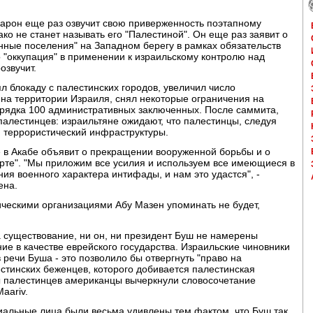
арон еще раз озвучит свою приверженность поэтапному
ако не станет называть его "Палестиной". Он еще раз заявит о
нные поселения" на Западном берегу в рамках обязательств
о "оккупация" в применении к израильскому контролю над
озвучит.
л блокаду с палестинских городов, увеличил число
на территории Израиля, снял некоторые ограничения на
орядка 100 административных заключенных. После саммита,
палестинцев: израильтяне ожидают, что палестинцы, следуя
ю террористический инфраструктуры.
е в Акабе объявит о прекращении вооруженной борьбы и о
рте". "Мы приложим все усилия и используем все имеющиеся в
я военного характера интифады, и нам это удастся", -
ена.
ическими организациями Абу Мазен упоминать не будет,
 существование, ни он, ни президент Буш не намерены
ие в качестве еврейского государства. Израильские чиновники
 речи Буша - это позволило бы отвергнуть "право на
стинских беженцев, которого добивается палестинская
ы палестинцев американцы вычеркнули словосочетание
aariv.
иальные лица были весьма удивлены тем фактом, что Буш так