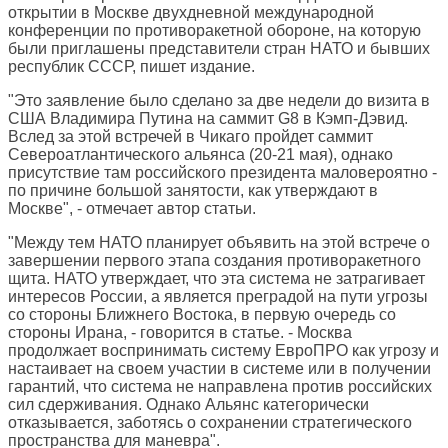
открытии в Москве двухдневной международной
конференции по противоракетной обороне, на которую
были приглашены представители стран НАТО и бывших
республик СССР, пишет издание.
"Это заявление было сделано за две недели до визита в
США Владимира Путина на саммит G8 в Кэмп-Дэвид.
Вслед за этой встречей в Чикаго пройдет саммит
Североатлантического альянса (20-21 мая), однако
присутствие там российского президента маловероятно -
по причине большой занятости, как утверждают в
Москве", - отмечает автор статьи.
"Между тем НАТО планирует объявить на этой встрече о
завершении первого этапа создания противоракетного
щита. НАТО утверждает, что эта система не затрагивает
интересов России, а является преградой на пути угрозы
со стороны Ближнего Востока, в первую очередь со
стороны Ирана, - говорится в статье. - Москва
продолжает воспринимать систему ЕвроПРО как угрозу и
настаивает на своем участии в системе или в получении
гарантий, что система не направлена против российских
сил сдерживания. Однако Альянс категорически
отказывается, заботясь о сохранении стратегического
пространства для маневра".